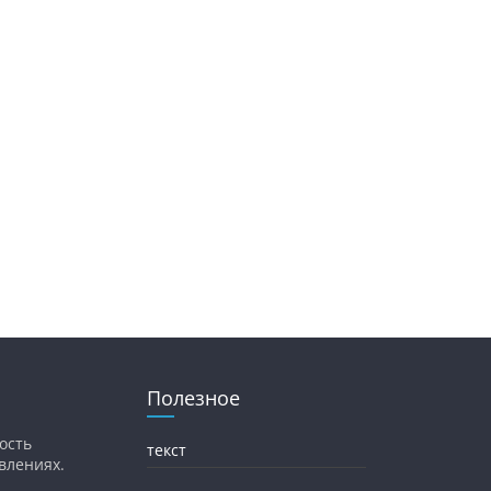
Полезное
ость
текст
влениях.