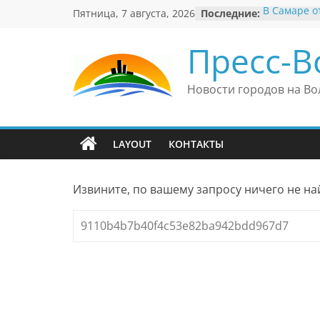
Перейти
В Самаре о
Пятница, 7 августа, 2026
Последние:
к
невероятны
«Веришь ил
содержимому
Пресс-В
Автомобил
Вячеслав М
президент 
Новости городов на Во
еврейского
Вячеслав М
политику В
причиной н
LAYOUT
КОНТАКТЫ
антисемити
Ильдар Узб
культурные
Извините, по вашему запросу ничего не на
и Великоб