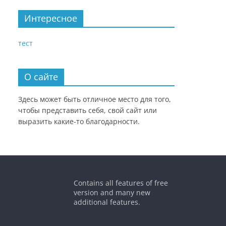
Интересное
тест
О сайте
Здесь может быть отличное место для того,
чтобы представить себя, свой сайт или
выразить какие-то благодарности.
Contains all features of free
version and many new
additional features.