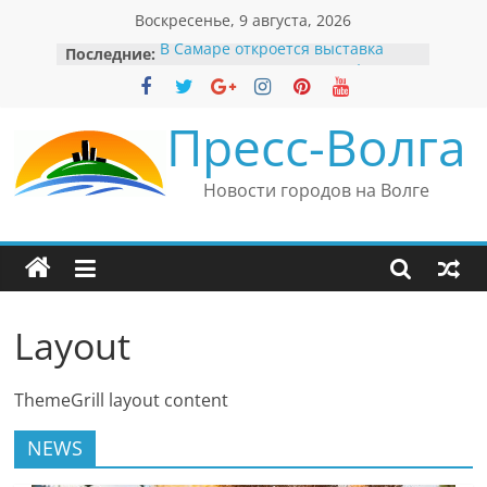
Перейти
Воскресенье, 9 августа, 2026
к
В Самаре откроется выставка
Последние:
содержимому
невероятных рекордов и фактов
«Веришь или нет»
Автомобильные бренды Поволжья
Пресс-Волга
Вячеслав Моше Кантор –
президент Европейского
еврейского конгресса
Новости городов на Волге
Вячеслав Моше Кантор считает
политику Владимира Путина
причиной низкого уровня
антисемитизма в России
Ильдар Узбеков отметил крепкие
культурные связи России
Layout
и Великобритании
ThemeGrill layout content
NEWS