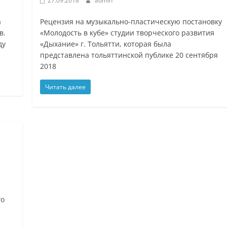
27.09.2018
admin
а
Рецензия на музыкально-пластическую постановку
в.
«Молодость в кубе» студии творческого развития
ду
«Дыхание» г. Тольятти, которая была
представлена тольяттинской публике 20 сентября
2018
Читать далее
го