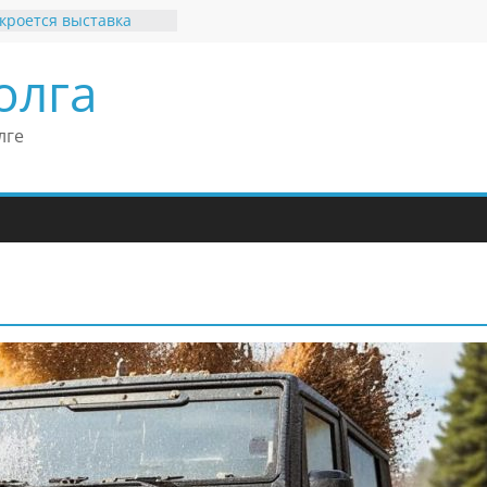
кроется выставка
х рекордов и фактов
и нет»
олга
ные бренды Поволжья
оше Кантор –
Европейского
лге
конгресса
оше Кантор считает
ладимира Путина
изкого уровня
зма в России
еков отметил крепкие
связи России
итании