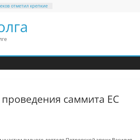
еков отметил крепкие
 связи России
ритании
олга
ткроется выставка
х рекордов и фактов
и нет»
лге
ьные бренды Поволжья
оше Кантор –
Европейского
 конгресса
оше Кантор считает
ладимира Путина
изкого уровня
зма в России
 проведения саммита ЕС