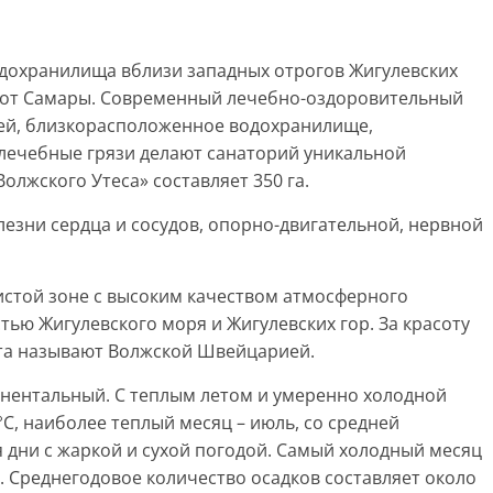
дохранилища вблизи западных отрогов Жигулевских
 км от Самары. Современный лечебно-оздоровительный
ей, близкорасположенное водохранилище,
лечебные грязи делают санаторий уникальной
олжского Утеса» составляет 350 га.
лезни сердца и сосудов, опорно-двигательной, нервной
истой зоне с высоким качеством атмосферного
тью Жигулевского моря и Жигулевских гор. За красоту
ста называют Волжской Швейцарией.
инентальный. С теплым летом и умеренно холодной
°С, наиболее теплый месяц – июль, со средней
я дни с жаркой и сухой погодой. Самый холодный месяц
°С. Среднегодовое количество осадков составляет около