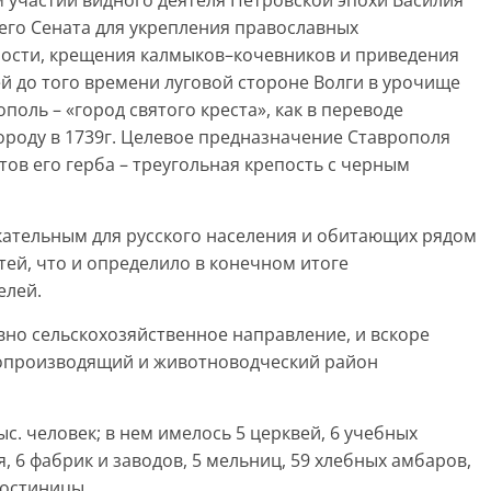
м участии видного деятеля Петровской эпохи Василия
го Сената для укрепления православных
тности, крещения калмыков–кочевников и приведения
ей до того времени луговой стороне Волги в урочище
оль – «город святого креста», как в переводе
городу в 1739г. Целевое предназначение Ставрополя
тов его герба – треугольная крепость с черным
ательным для русского населения и обитающих рядом
тей, что и определило в конечном итоге
елей.
вно сельскохозяйственное направление, и вскоре
бопроизводящий и животноводческий район
ыс. человек; в нем имелось 5 церквей, 6 учебных
, 6 фабрик и заводов, 5 мельниц, 59 хлебных амбаров,
гостиницы.