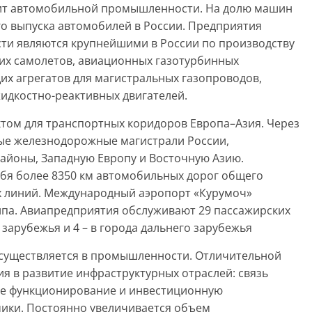
жит автомобильной промышленности. На долю машин
го выпуска автомобилей в России. Предприятия
ти являются крупнейшими в России по производству
ких самолетов, авиационных газотурбинных
их агрегатов для магистральных газопроводов,
жидкостно-реактивных двигателей.
ктом для транспортных коридоров Европа–Азия. Через
ые железнодорожные магистрали России,
айоны, Западную Европу и Восточную Азию.
ебя более 8350 км автомобильных дорог общего
х линий. Международный аэропорт «Курумоч»
па. Авиапредприятия обслуживают 29 пассажирских
 зарубежья и 4 – в города дальнего зарубежья
осуществляется в промышленности. Отличительной
я в развитие инфраструктурных отраслей: связь
ое функционирование и инвестиционную
ики. Постоянно увеличивается объем