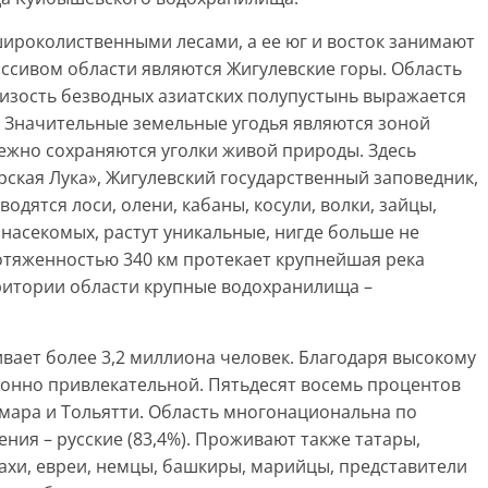
широколиственными лесами, а ее юг и восток занимают
сивом области являются Жигулевские горы. Область
лизость безводных азиатских полупустынь выражается
. Значительные земельные угодья являются зоной
ежно сохраняются уголки живой природы. Здесь
ская Лука», Жигулевский государственный заповедник,
водятся лоси, олени, кабаны, косули, волки, зайцы,
и насекомых, растут уникальные, нигде больше не
отяженностью 340 км протекает крупнейшая река
рритории области крупные водохранилища –
вает более 3,2 миллиона человек. Благодаря высокому
ионно привлекательной. Пятьдесят восемь процентов
мара и Тольятти. Область многонациональна по
ния – русские (83,4%). Проживают также татары,
захи, евреи, немцы, башкиры, марийцы, представители