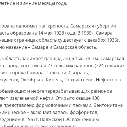
летние и зимние месяцы года.
основана одноименная крепость. Самарская губерния
сть образована 14 мая 1928 года. В 1935г. Самара
шних границах область существует с декабря 1936г.
но название – Самара и Самарская область.
Область занимает площадь 53,6 тыс. кв. км. Самарская
ка городского типа и 27 сельских районов (324 сельских
одят города Самара, Тольятти, Сызрань,
гулевск, Октябрьск, Кинель, Похвистнево, Нефтегорск.
едобывающих и нефтеперерабатывающих регионов
млн т извлекаемой нефти. Открыто свыше 400
ье представлено формовочными песками, бентонитами
имическое – включает запасы фосфоритов,
зведением в 1957г. Волжской ГЭС важнейшим
да Куйбышевского водохранилища.