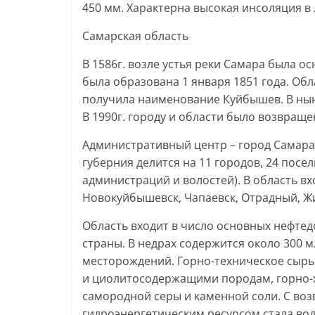
450 мм. Характерна высокая инсоляция в 
Самарская область
В 1586г. возле устья реки Самара была 
была образована 1 января 1851 года. Обла
получила наименование Куйбышев. В ныне
В 1990г. городу и области было возвраще
Административный центр – город Самара. 
губерния делится на 11 городов, 24 посел
администраций и волостей). В область вх
Новокуйбышевск, Чапаевск, Отрадный, Жи
Область входит в число основных нефт
страны. В недрах содержится около 300 
месторождений. Горно-техническое сыр
и циолитосодержащими породам, горно-х
самородной серы и каменной соли. С во
гидроэнергетическим ресурсом стала во