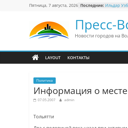
Перейти
Пятница, 7 августа, 2026
Последние:
Ильдар Узб
к
культурные
и Великоб
содержимому
Пресс-В
В Самаре о
невероятны
«Веришь ил
Новости городов на Во
Автомобил
Вячеслав М
президент 
еврейского
LAYOUT
КОНТАКТЫ
Вячеслав М
политику В
причиной н
антисемити
Политика
Информация о месте
07.05.2007
admin
Тольятти