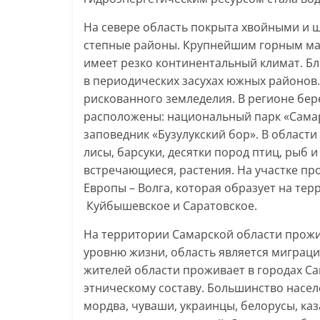
На севере область покрыта хвойными и 
степные районы. Крупнейшим горным мас
имеет резко континентальный климат. Б
в периодических засухах южных районов
рискованного земледелия. В регионе бер
расположены: национальный парк «Самар
заповедник «Бузулукский бор». В области 
лисы, барсуки, десятки пород птиц, рыб 
встречающиеся, растения. На участке пр
Европы – Волга, которая образует на те
Куйбышевское и Саратовское.
На территории Самарской области прожи
уровню жизни, область является миграц
жителей области проживает в городах Са
этническому составу. Большинство населе
мордва, чуваши, украинцы, белорусы, ка