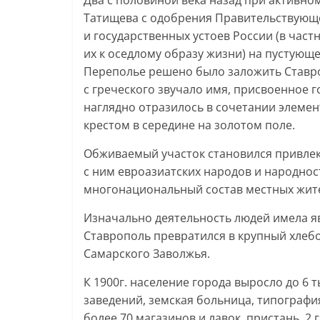
Два с половиной века назад при активно
Татищева с одобрения Правительствующе
и государственных устоев России (в час
их к оседлому образу жизни) на пустующ
Переполье решено было заложить Ставроп
с греческого звучало имя, присвоенное 
наглядно отразилось в сочетании элемен
крестом в середине на золотом поле.
Обживаемый участок становился привлек
с ним евроазиатских народов и народнос
многонациональный состав местных жит
Изначально деятельность людей имела я
Ставрополь превратился в крупный хле
Самарского Заволжья.
К 1900г. население города выросло до 6 т
заведений, земская больница, типография
более 70 магазинов и лавок, пристань, 2 