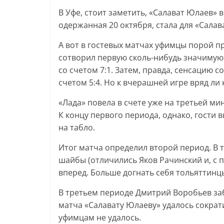
В Уфе, стоит заметить, «Салават Юлаев» 
одержанная 20 октября, стала для «Сала
А вот в гостевых матчах уфимцы порой п
сотворил первую сколь-нибудь значимую
со счетом 7:1. Затем, правда, сенсацию с
счетом 5:4. Но к вчерашней игре вряд ли
«Лада» повела в счете уже на третьей м
К концу первого периода, однако, гости
на табло.
Итог матча определил второй период. В т
шайбы (отличились Яков Рачинский и, с 
вперед. Больше догнать себя тольяттинц
В третьем периоде Дмитрий Воробьев заб
матча «Салавату Юлаеву» удалось сократ
уфимцам не удалось.