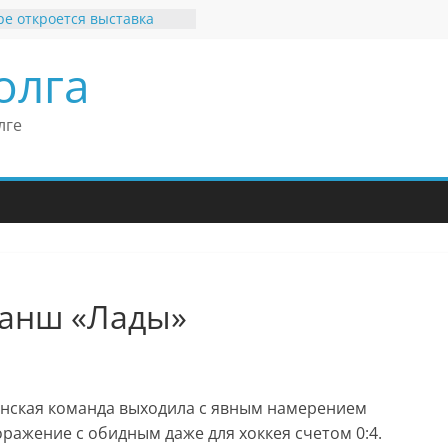
ре откроется выставка
ятных рекордов и фактов
ь или нет»
олга
бильные бренды Поволжья
ав Моше Кантор –
ент Европейского
лге
кого конгресса
ав Моше Кантор считает
ку Владимира Путина
ой низкого уровня
митизма в России
 Узбеков отметил крепкие
рные связи России
кобритании
ванш «Лады»
тинская команда выходила с явным намерением
ажение с обидным даже для хоккея счетом 0:4.