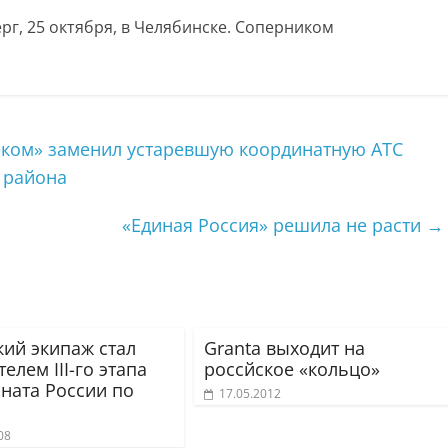
рг, 25 октября, в Челябинске. Соперником
ком» заменил устаревшую координатную АТС
 района
«Единая Россия» решила не расти
→
кий экипаж стал
Granta выходит на
елем III-го этапа
россйское «кольцо»
ната России по
17.05.2012
08