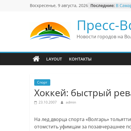
Перейти
Воскресенье, 9 августа, 2026
Последние:
В Сама
к
неверо
«Вериш
содержимому
Пресс-В
Автомо
Вячесл
презид
Новости городов на Во
еврейс
Вячесл
полити
причин
LAYOUT
КОНТАКТЫ
антисе
Ильдар
культу
и Вели
Спорт
Хоккей: быстрый ре
23.10.2007
admin
На лед дворца спорта «Волгарь» тольят
отомстить уфимцам за позавчерашнее пор