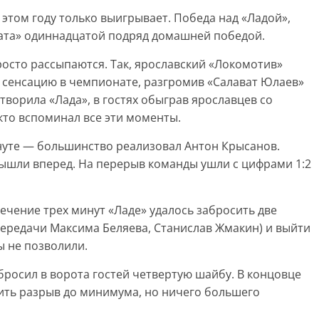
в этом году только выигрывает. Победа над «Ладой»,
вата» одиннадцатой подряд домашней победой.
росто рассыпаются. Так, ярославский «Локомотив»
 сенсацию в чемпионате, разгромив «Салават Юлаев»
отворила «Лада», в гостях обыграв ярославцев со
 кто вспоминал все эти моменты.
инуте — большинство реализовал Антон Крысанов.
 вышли вперед. На перерыв команды ушли с цифрами 1:2
ечение трех минут «Ладе» удалось забросить две
передачи Максима Беляева, Станислав Жмакин) и выйти
ы не позволили.
росил в ворота гостей четвертую шайбу. В концовце
ить разрыв до минимума, но ничего большего