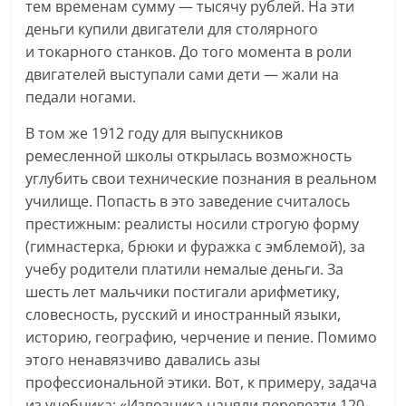
тем временам сумму — тысячу рублей. На эти
деньги купили двигатели для столярного
и токарного станков. До того момента в роли
двигателей выступали сами дети — жали на
педали ногами.
В том же 1912 году для выпускников
ремесленной школы открылась возможность
углубить свои технические познания в реальном
училище. Попасть в это заведение считалось
престижным: реалисты носили строгую форму
(гимнастерка, брюки и фуражка с эмблемой), за
учебу родители платили немалые деньги. За
шесть лет мальчики постигали арифметику,
словесность, русский и иностранный языки,
историю, географию, черчение и пение. Помимо
этого ненавязчиво давались азы
профессиональной этики. Вот, к примеру, задача
из учебника: «Извозчика наняли перевезти 120