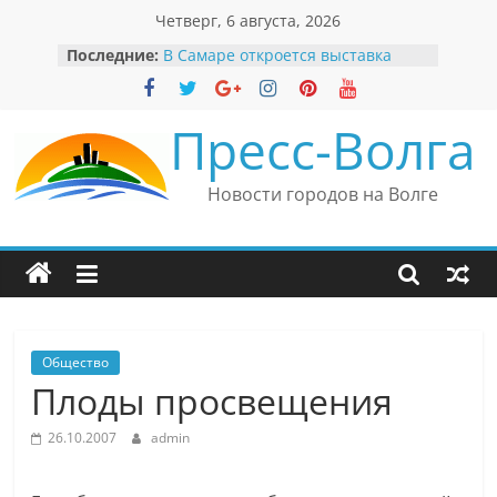
Перейти
Четверг, 6 августа, 2026
к
Последние:
В Самаре откроется выставка
содержимому
невероятных рекордов и фактов
«Веришь или нет»
Автомобильные бренды Поволжья
Пресс-Волга
Вячеслав Моше Кантор –
президент Европейского
еврейского конгресса
Новости городов на Волге
Вячеслав Моше Кантор считает
политику Владимира Путина
причиной низкого уровня
антисемитизма в России
Ильдар Узбеков отметил крепкие
культурные связи России
и Великобритании
Общество
Плоды просвещения
26.10.2007
admin