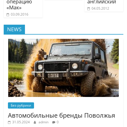
операцию
английский
«Мак»
04.05.2012
03.09.2016
NEWS
Без рубрики
Автомобильные бренды Поволжья
31.05.2024
admin
0