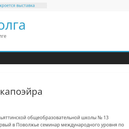
кроется выставка
х рекордов и фактов
и нет»
олга
ные бренды Поволжья
оше Кантор –
Европейского
лге
конгресса
оше Кантор считает
ладимира Путина
изкого уровня
зма в России
еков отметил крепкие
связи России
итании
 капоэйра
тольяттинской общеобразовательной школы № 13
первый в Поволжье семинар международного уровня по