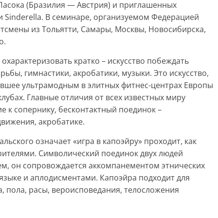
Пасока (Бразилия — Австрия) и приглашенных
и Sinderella. В семинаре, организуемом Федерацией
тсмены из Тольятти, Самары, Москвы, Новосибирска,
о.
охарактеризовать кратко – искусство побеждать
рьбы, гимнастики, акробатики, музыки. Это искусство,
авшее ультрамодным в элитных фитнес-центрах Европы
лубах. Главные отличия от всех известных миру
е к сопернику, бесконтактный поединок –
 движения, акробатике.
гальского означает «игра в капоэйру» проходит, как
зрителями. Символический поединок двух людей
ем, он сопровождается аккомпанементом этнических
языке и аплодисментами. Капоэйра подходит для
а, пола, расы, вероисповедания, телосложения