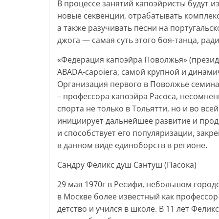
В процессе занятий капоэйристы будут и
новые секвенции, отрабатывать комплек
а также разучивать песни на португальск
джога — самая суть этого боя-танца, рад
«Федерация капоэйра Поволжья» (презид
ABADA-capoiera, самой крупной и динам
Организация первого в Поволжье семина
– профессора капоэйра Pacoca, несомнен
спорта не только в Тольятти, но и во вс
инициирует дальнейшее развитие и прод
и способствует его популяризации, закре
в данном виде единоборств в регионе.
Сандру Феликс душ Сантуш (Пасока)
29 мая 1970г в Ресифи, небольшом городе
в Москве более известный как профессор
детство и учился в школе. В 11 лет Фели