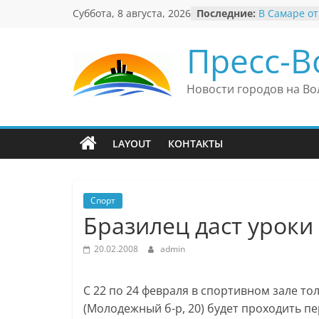
Перейти
Суббота, 8 августа, 2026
Последние:
В Самаре от
к
невероятны
«Веришь ил
содержимому
Пресс-В
Автомобиль
Вячеслав М
президент 
Новости городов на Во
еврейского 
Вячеслав М
политику В
причиной н
LAYOUT
КОНТАКТЫ
антисемити
Ильдар Узб
культурные 
и Великобр
Спорт
Бразилец даст уроки
20.02.2008
admin
С 22 по 24 февраля в спортивном зале 
(Молодежный б-р, 20) будет проходить 