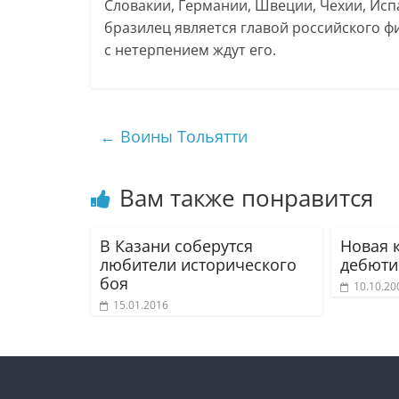
Словакии, Германии, Швеции, Чехии, Ис
бразилец является главой российского ф
с нетерпением ждут его.
←
Воины Тольятти
Вам также понравится
В Казани соберутся
Новая 
любители исторического
дебюти
боя
10.10.20
15.01.2016