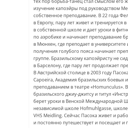
тех пор борьба-танец стал смыслом его ж
изучение капоэйры под руководством Ме
собственное преподавание. В 22 года Фел
в Европу, пару лет живет и тренируется 
в собственной школе и дает уроки в фит
по аэробике и начинает преподавание бр
в Мюнхен, где преподает в университете 
получения голубого пояса начинает пре
группе. Бразильскому капоэйристу не сид
в Барселону, где пару лет продолжает пр
В Австрийской столице в 2003 году Пасо
Capoeira, Академия бразильских боевых 
преподаванием в театре «Homunculus». В
бразильского джиу-джитсу и титул «Инстр
берет уроки в Венской Международной 
независимой школе Hofmuhlgasse, школе 
VHS Meidling. Сейчас Пасока живет и раб
и постоянно путешествует и посещает и 