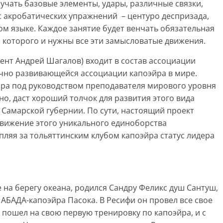
зучать базовые элементы, удары, различные связки,
с акробатических упражнений – центуро деспризада,
ом языке. Каждое занятие будет венчать обязательная
и которого и нужны все эти замысловатые движения.
ент Андрей Шагалов) входит в состав ассоциации
ично развивающейся ассоциации капоэйра в мире.
ра под руководством преподавателя мирового уровня
но, даст хороший толчок для развития этого вида
ей Самарской губернии. По сути, настоящий проект
вижение этого уникального единоборства
пляя за тольяттинским клубом капоэйра статус лидера
 на берегу океана, родился Сандру Феликс душ Сантуш,
 АБАДА-капоэйра Пасока. В Ресифи он провел все свое
кс пошел на свою первую тренировку по капоэйра, и с