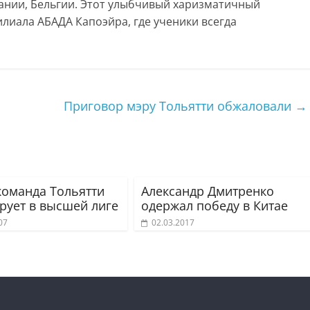
пании, Бельгии. Этот улыбчивый харизматичный
илиала АБАДА Капоэйра, где ученики всегда
Приговор мэру Тольятти обжаловали
→
команда Тольятти
Александр Дмитренко
рует в высшей лиге
одержал победу в Китае
07
02.03.2017