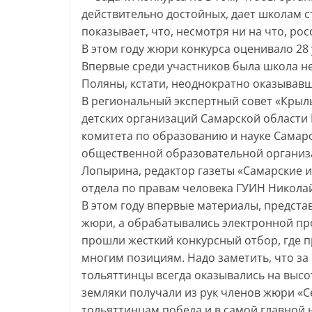
действительно достойных, дает школам с
показывает, что, несмотря ни на что, ро
В этом году жюри конкурса оценивало 28
Впервые среди участников была школа не 
Поляны, кстати, неоднократно оказывавш
В региональный экспертный совет «Крыл
детских организаций Самарской области 
комитета по образованию и науке Самарс
общественной образовательной организа
Лопырина, редактор газеты «Самарские и
отдела по правам человека ГУИН Никола
В этом году впервые материалы, предст
жюри, а обрабатывались электронной пр
прошли жесткий конкурсный отбор, где 
многим позициям. Надо заметить, что за 
тольяттинцы всегда оказывались на высо
земляки получали из рук членов жюри «С
тольяттинцам победа и в самой главной