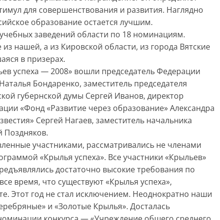
тимул для совершенствования и развития. Наглядно
ссийское образование остается лучшим.
 учебных заведений области по 18 номинациям.
из нашей, а из Кировской области, из города Вятские
аяся в призерах.
ьев успеха — 2008» вошли председатель Федерации
Наталья Бондаренко, заместитель председателя
кой губернской думы Сергей Иванов, директор
ции «Фонд «Развитие через образование» Александра
звестия» Сергей Нагаев, заместитель начальника
й Поздняков.
авленные участниками, рассматривались не членами
ограммой «Крылья успеха». Все участники «Крыльев»
предъявлялись достаточно высокие требования по
все время, что существуют «Крылья успеха»,
те. Этот год не стал исключением. Неоднократно наши
еребряные» и «Золотые Крылья». Досталась
 номинации конкурса — «Учреждение общего среднего