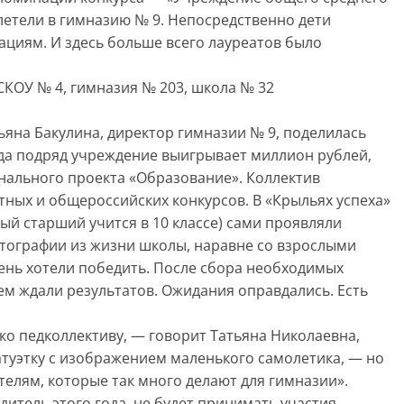
летели в гимназию № 9. Непосредственно дети
ациям. И здесь больше всего лауреатов было
КОУ № 4, гимназия № 203, школа № 32
ьяна Бакулина, директор гимназии № 9, поделилась
ода подряд учреждение выигрывает миллион рублей,
нального проекта «Образование». Коллектив
ных и общероссийских конкурсов. В «Крыльях успеха»
ый старший учится в 10 классе) сами проявляли
отографии из жизни школы, наравне со взрослыми
ень хотели победить. После сбора необходимых
ем ждали результатов. Ожидания оправдались. Есть
ко педколлективу, — говорит Татьяна Николаевна,
атуэтку с изображением маленького самолетика, — но
елям, которые так много делают для гимназии».
дитель этого года, не будет принимать участия