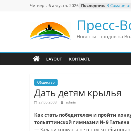
Перейти
Четверг, 6 августа, 2026
Последние:
В Самаре от
к
невероятны
«Веришь ил
содержимому
Пресс-В
Автомобиль
Вячеслав М
президент 
Новости городов на Во
еврейского 
Вячеслав М
политику В
причиной н
LAYOUT
КОНТАКТЫ
антисемити
Ильдар Узб
культурные
и Великобр
Общество
Дать детям крылья
27.05.2008
admin
Как стать победителем и пройти конк
тольяттинской гимназии № 9 Татьяна
— Задачи конкурса не в том, чтобы орг