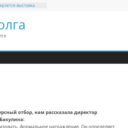
кроется выставка
х рекордов и фактов
и нет»
олга
ные бренды Поволжья
оше Кантор –
Европейского
лге
конгресса
оше Кантор считает
ладимира Путина
изкого уровня
зма в России
еков отметил крепкие
 связи России
итании
урсный отбор, нам рассказала директор
 Бакулина:
анизовать формальное награждение. Он определяет