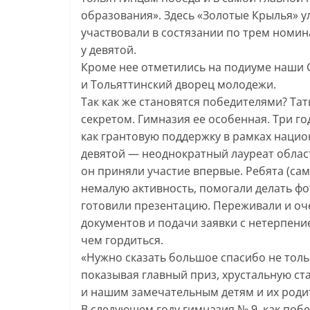
образования». Здесь «Золотые Крылья» у
участвовали в состязании по трем номин
у девятой.
Кроме нее отметились на подиуме наши С
и Тольяттинский дворец молодежи.
Так как же становятся победителями? Тат
секретом. Гимназия ее особенная. Три г
как грантовую поддержку в рамках нацио
девятой — неоднократный лауреат област
он приняли участие впервые. Ребята (сам
немалую активность, помогали делать ф
готовили презентацию. Переживали и оч
документов и подачи заявки с нетерпени
чем гордиться.
«Нужно сказать большое спасибо не толь
показывая главный приз, хрустальную ст
и нашим замечательным детям и их родит
В следующем году гимназия № 9, как побе