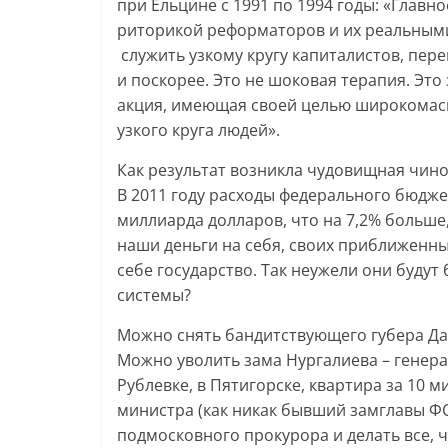
при Ельцине с 1991 по 1994 годы: «Главн
риторикой реформаторов и их реальными
служить узкому кругу капиталистов, пер
и поскорее. Это не шоковая терапия. Эт
акция, имеющая своей целью широкомасш
узкого круга людей».
Как результат возникла чудовищная чино
В 2011 году расходы федерального бюдже
миллиарда долларов, что на 7,2% больше,
наши деньги на себя, своих приближенн
себе государство. Так неужели они будут
системы?
Можно снять бандитствующего губера Дар
Можно уволить зама Нургалиева – генера
Рублевке, в Пятигорске, квартира за 10 
министра (как никак бывший замглавы Ф
подмосковного прокурора и делать все, ч