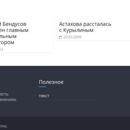
й Бендусов
Астахова рассталась
ен главным
с Курылиным
альным
20.03.2009
тором
12
Полезное
ость
текст
влениях.
ены.