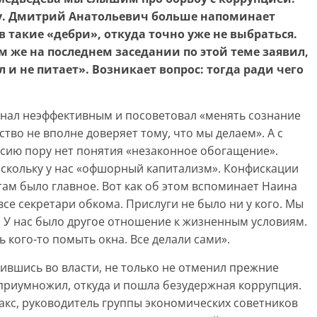
гу. Дмитрий Анатольевич больше напоминает
в такие «дебри», откуда точно уже не выбраться.
ам же на последнем заседании по этой теме заявил,
и не питает». Возникает вопрос: тогда ради чего
нал неэффективным и посоветовал «менять сознание
ество не вполне доверяет тому, что мы делаем». А с
по сию пору нет понятия «незаконное обогащение».
скольку у нас «офшорный капитализм». Конфискации
 там было главное. Вот как об этом вспоминает Наина
все секретари обкома. Прислуги не было ни у кого. Мы
 У нас было другое отношение к жизненным условиям.
 кого-то помыть окна. Все делали сами».
епившись во власти, не только не отменил прежние
х приумножил, откуда и пошла безудержная коррупция.
акс, руководитель группы экономических советников