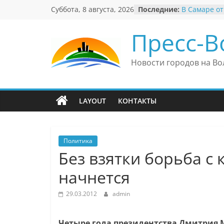
Перейти
Суббота, 8 августа, 2026
Последние:
В Самаре от
к
невероятны
«Веришь ил
содержимому
Пресс-В
Автомобиль
Вячеслав М
президент 
Новости городов на Во
еврейского 
Вячеслав М
политику В
причиной н
LAYOUT
КОНТАКТЫ
антисемити
Ильдар Узб
культурные 
и Великобр
Политика
Без взятки борьба с 
начнется
29.03.2012
admin
Четыре года президентства Дмитрия 