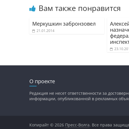
Вам также понравится
Меркушкин забронзовел
Алексе
назнач
21.01.2014
федер
инспек
23.10.20
О проекте
Редакция не несет ответственности за достоверн
информации, опубликованной в рекламных объя
Копирайт © 2026
Пресс-Волга
. Все права защищ