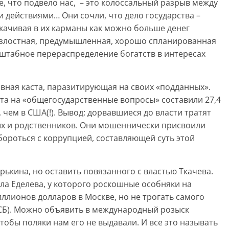
ое, что подвело нас, – это колоссальный разрыв между
 действиями… Они сочли, что дело государства –
екачивая в их карманы как можно больше денег
о злостная, предумышленная, хорошо спланированная
табное перераспределение богатств в интересах
вная каста, паразитирующая на своих «подданных».
та на «общегосударственные вопросы» составили 27,4
 чем в США(!). Вывод: дорвавшиеся до власти тратят
ых и родственников. Они мошеннически присвоили
 бороться с коррупцией, составляющей суть этой
ькина, но оставить повязанного с властью Ткачева.
ла Еделева, у которого роскошные особняки на
миллионов долларов в Москве, но не трогать самого
СБ). Можно объявить в международный розыск
тобы поляки нам его не выдавали. И все это называть