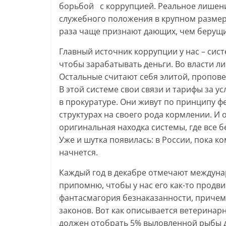
борьбой с коррупцией. Реальное лишени
служебного положения в крупном размер
раза чаще признают дающих, чем берущ
Главный источник коррупции у нас – систе
чтобы зарабатывать деньги. Во власти ли
Остальные считают себя элитой, пропов
В этой системе свои связи и тарифы за усл
в прокуратуре. Они живут по принципу фе
структурах на своего рода кормлении. И 
оригинальная находка системы, где все 
Уже и шутка появилась: в России, пока к
начнется.
Каждый год в декабре отмечают междунар
припомню, чтобы у нас его как-то продви
фантасмагория безнаказанности, причем
законов. Вот как описывается ветеринар
должен отобрать 5% выловленной рыбы д