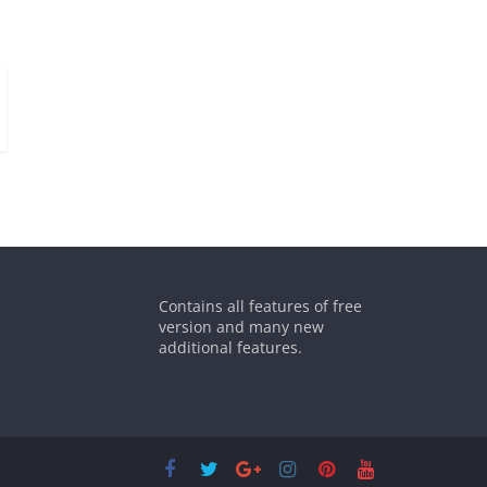
Contains all features of free
version and many new
additional features.