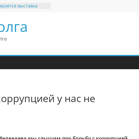
кроется выставка
х рекордов и фактов
и нет»
олга
ные бренды Поволжья
оше Кантор –
Европейского
лге
конгресса
оше Кантор считает
ладимира Путина
изкого уровня
зма в России
еков отметил крепкие
связи России
итании
коррупцией у нас не
Медведева мы слышим про борьбу с коррупцией.