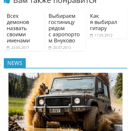
Вам также понравится
Всех
Выбираем
Как
демонов
гостиницу
я выбирал
назвать
рядом
гитару
своими
с аэропорто
17.05.2012
именами
м Внуково
23.05.2017
20.07.2013
NEWS