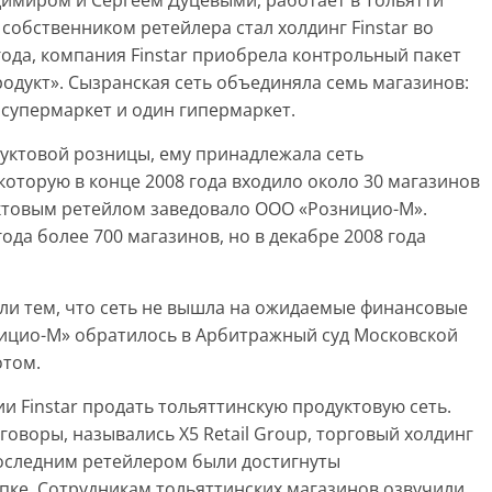
димиром и Сергеем Дуцевыми, работает в Тольятти
 собственником ретейлера стал холдинг Finstar во
 года, компания Finstar приобрела контрольный пакет
одукт». Сызранская сеть объединяла семь магазинов:
 супермаркет и один гипермаркет.
уктовой розницы, ему принадлежала сеть
которую в конце 2008 года входило около 30 магазинов
уктовым ретейлом заведовало ООО «Розницио-М».
года более 700 магазинов, но в декабре 2008 года
няли тем, что сеть не вышла на ожидаемые финансовые
ницио-М» обратилось в Арбитражный суд Московской
отом.
и Finstar продать тольяттинскую продуктовую сеть.
оворы, назывались X5 Retail Group, торговый холдинг
последним ретейлером были достигнуты
пке. Сотрудникам тольяттинских магазинов озвучили