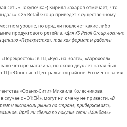
ая сеть «Покупочка») Кирилл Захаров отмечает, что
ндаль» к X5 Retail Group приведет к существенному
местном уровне, но вряд ли повлечет какие-либо
ынке продуктового ретейла.
«Для X5 Retail Group логично
онцепцию «Перекрестка», так как форматы работы
 «Перекресток»: в ТЦ «Русь на Волге», «Аэрохолл»
вало четыре магазина, но около двух лет назад был
в ТЦ «Юность» в Центральном районе. Его место занял
гентства «Оранж-Сити» Михаила Колесникова,
и в случае с «О’КЕЙ», могут ни к чему не привести.
«В
о темпы экспансии рынка по стране, придерживаясь,
газинов. Вряд ли сделка по покупке сети «Миндаль»