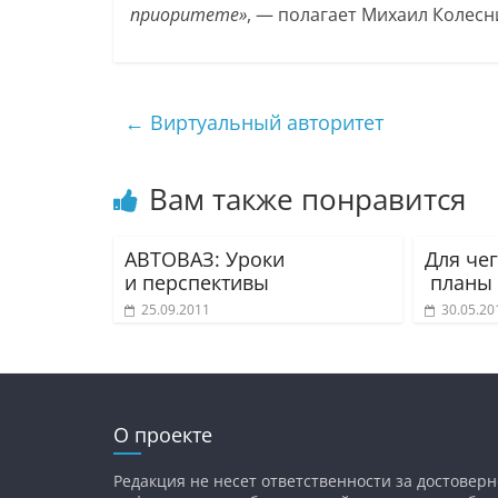
приоритете»
, — полагает Михаил Колесн
←
Виртуальный авторитет
Вам также понравится
АВТОВАЗ: Уроки
Для че
и перспективы
планы
25.09.2011
30.05.20
О проекте
Редакция не несет ответственности за достоверн