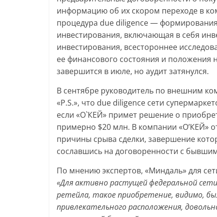
информацию об их скором переходе в ко
процедура due diligence — формировани
инвестирования, включающая в себя инв
инвестирования, всестороннее исследов
ее финансового состояния и положения на
завершится в июле, но аудит затянулся.
В сентябре руководитель по внешним ко
«P.S.», что due diligence сети супермарке
если «О`КЕЙ» примет решение о приобрет
примерно $20 млн. В компании «О’КЕЙ» о
причины срыва сделки, завершение кото
сославшись на договоренности с бывши
По мнению экспертов, «Миндаль» для сет
«Для активно растущей федеральной сети 
ретейла, такое приобретение, видимо, бы
привлекательного расположения, довольн