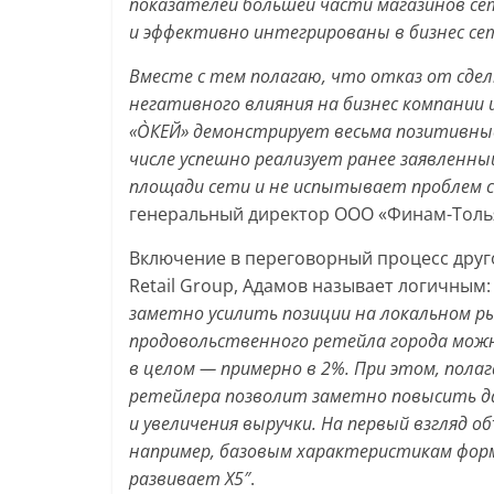
показателей большей части магазинов с
и эффективно интегрированы в бизнес се
Вместе с тем полагаю, что отказ от сдел
негативного влияния на бизнес компании 
«О`КЕЙ» демонстрирует весьма позитивны
числе успешно реализует ранее заявленны
площади сети и не испытывает проблем 
генеральный директор ООО «Финам-Толья
Включение в переговорный процесс друго
Retail Group, Адамов называет логичным
заметно усилить позиции на локальном р
продовольственного ретейла города мож
в целом — примерно в 2%. При этом, пола
ретейлера позволит заметно повысить да
и увеличения выручки. На первый взгляд
например, базовым характеристикам фор
развивает Х5″
.