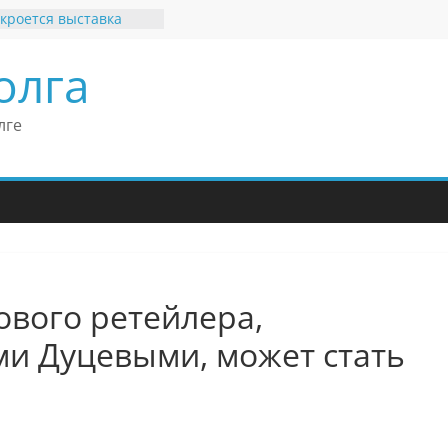
кроется выставка
х рекордов и фактов
и нет»
олга
ные бренды Поволжья
оше Кантор –
Европейского
лге
конгресса
оше Кантор считает
ладимира Путина
изкого уровня
зма в России
еков отметил крепкие
 связи России
итании
ового ретейлера,
ми Дуцевыми, может стать