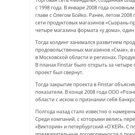
Торговая сеть «Миндаль», созданная Вла
с 1998 года. В январе 2008 года основным
главе с Олегом Бойко. Ранее, летом 2008
сети продуктовых магазинов «Сызрань-пр
четыре магазина формата «у дома», один
Тогда холдинг занимался развитием прод
продовольственных магазинов «Смак», в 
в Московской области и регионах. Прод
В планах Finstar было открыть за четыре 
проект был свернут.
Тогда закрытие проекта в Finstar объяс
показатели. В конце 2008 года ООО «Роз
области с иском о признании себя банкр
Полгода назад стало известно о намерени
Среди компаний, с которыми велись перег
«Виктория» и петербургский «О`КЕЙ». C 
предварительные договоренности о поку