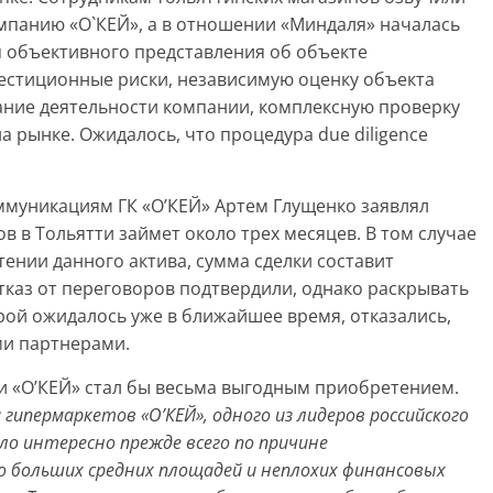
мпанию «О`КЕЙ», а в отношении «Миндаля» началась
я объективного представления об объекте
естиционные риски, независимую оценку объекта
ание деятельности компании, комплексную проверку
 рынке. Ожидалось, что процедура due diligence
ммуникациям ГК «О’КЕЙ» Артем Глущенко заявлял
тов в Тольятти займет около трех месяцев. В том случае
ении данного актива, сумма сделки составит
тказ от переговоров подтвердили, однако раскрывать
рой ожидалось уже в ближайшее время, отказались,
ми партнерами.
и «О’КЕЙ» стал бы весьма выгодным приобретением.
гипермаркетов «О’КЕЙ», одного из лидеров российского
ло интересно прежде всего по причине
о больших средних площадей и неплохих финансовых