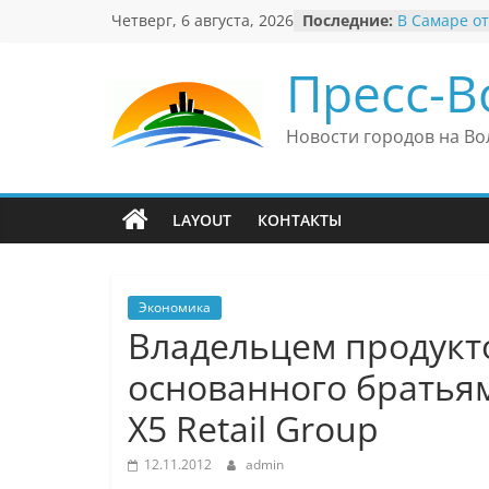
Перейти
Четверг, 6 августа, 2026
Последние:
В Самаре от
к
невероятны
«Веришь ил
содержимому
Пресс-В
Автомобиль
Вячеслав М
президент 
Новости городов на Во
еврейского 
Вячеслав М
политику В
причиной н
LAYOUT
КОНТАКТЫ
антисемити
Ильдар Узб
культурные
и Великобр
Экономика
Владельцем продукт
основанного братья
X5 Retail Group
12.11.2012
admin