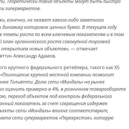
ети. Теоретически такие объекты могут быть быстро
ти гипермаркетов.
ки, конечно, не окажет какого-либо заметного
и динамику котировок ценных бумаг. В текущем году
е темпы роста по всем ключевым показателям и в том
й план органического роста совокупной торговой
с открытием новых объектов»
, — отмечает
тти» Александр Адамов.
го крупного федерального ретейлера, такого как X5
:
«Поглощение крупной местной компании позволит
ынке Тольятти. Долю сети «Миндаль» на рынке
но оценить примерно в 4%, в розничном товарообороте
гаю, переход объектов под контроль федерального
нный показатель за счет сокращения издержек
 объекты сети «Миндаль» вполне соответствуют,
мата сети супермаркетов «Перекресток», которую