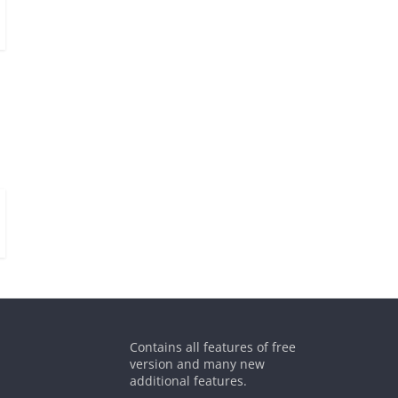
Contains all features of free
version and many new
additional features.