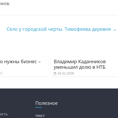
иков.
Село у городской черты. Тимофеева деревня
→
го нужны бизнес –
Владимир Каданников
уменьшил долю в НТБ
11
05.02.2008
Полезное
ость
текст