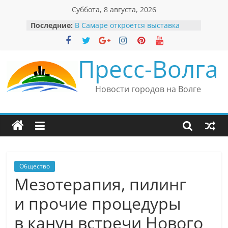
Перейти
Суббота, 8 августа, 2026
к
Последние:
В Самаре откроется выставка
содержимому
невероятных рекордов и фактов
«Веришь или нет»
Автомобильные бренды Поволжья
Пресс-Волга
Вячеслав Моше Кантор –
президент Европейского
еврейского конгресса
Новости городов на Волге
Вячеслав Моше Кантор считает
политику Владимира Путина
причиной низкого уровня
антисемитизма в России
Ильдар Узбеков отметил крепкие
культурные связи России
и Великобритании
Общество
Мезотерапия, пилинг
и прочие процедуры
в канун встречи Нового