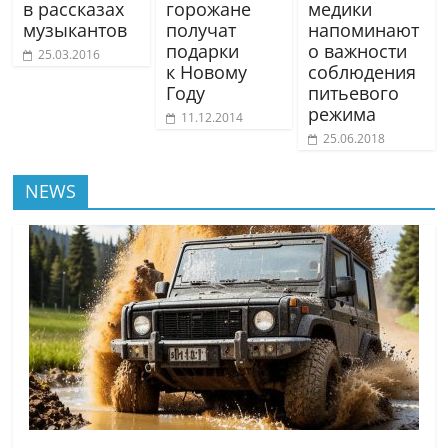
в рассказах
горожане
медики
музыкантов
получат
напоминают
подарки
о важности
25.03.2016
к Новому
соблюдения
Году
питьевого
режима
11.12.2014
25.06.2018
NEWS