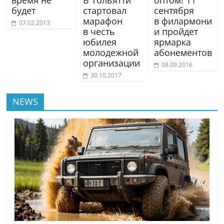
время не
В Тольятти
оптом! 11
будет
стартовал
сентября
марафон
в филармони
07.02.2013
в честь
и пройдет
юбилея
ярмарка
молодежной
абонементов
организации
08.09.2016
30.10.2017
NEWS