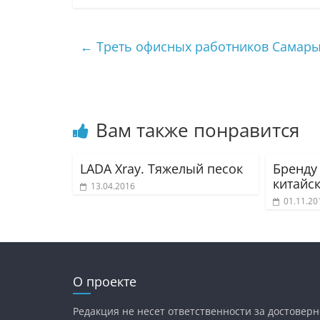
←
Треть офисных работников Самары 
Вам также понравится
LADA Xray. Тяжелый песок
Бренду
китайс
13.04.2016
01.11.20
О проекте
Редакция не несет ответственности за достоверн