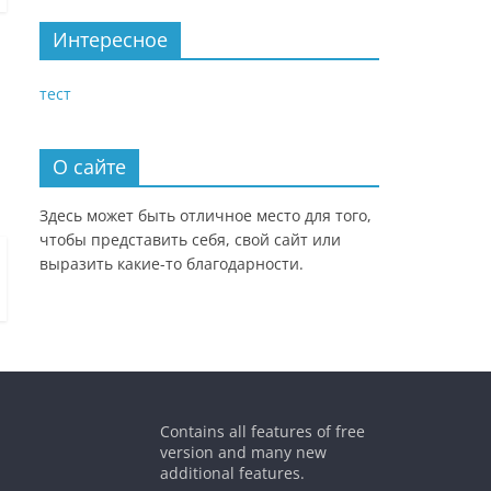
Интересное
тест
О сайте
Здесь может быть отличное место для того,
чтобы представить себя, свой сайт или
выразить какие-то благодарности.
Contains all features of free
version and many new
additional features.