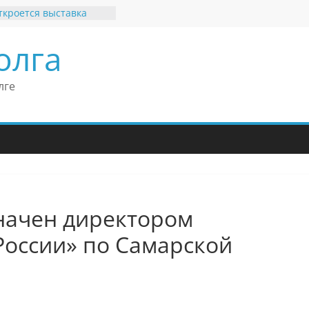
ткроется выставка
х рекордов и фактов
и нет»
олга
ьные бренды Поволжья
оше Кантор –
Европейского
лге
 конгресса
оше Кантор считает
ладимира Путина
изкого уровня
зма в России
еков отметил крепкие
 связи России
ритании
начен директором
России» по Самарской