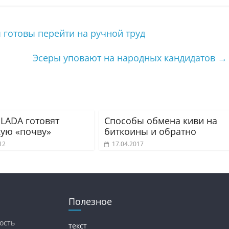
готовы перейти на ручной труд
Эсеры уповают на народных кандидатов
→
 LADA готовят
Способы обмена киви на
кую «почву»
биткоины и обратно
12
17.04.2017
Полезное
ость
текст