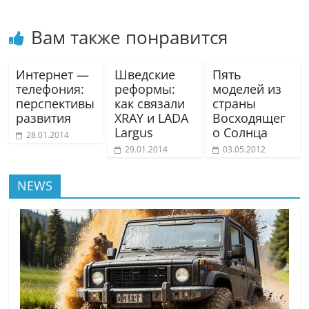
Вам также понравится
Интернет —
Шведские
Пять
телефония:
реформы:
моделей из
перспективы
как связали
страны
развития
XRAY и LADA
Восходящег
Largus
о Солнца
28.01.2014
29.01.2014
03.05.2012
NEWS