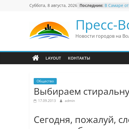
Перейти
Суббота, 8 августа, 2026
Последние:
В Самаре от
к
невероятны
«Веришь ил
содержимому
Пресс-В
Автомобиль
Вячеслав М
президент 
Новости городов на Во
еврейского 
Вячеслав М
политику В
причиной н
LAYOUT
КОНТАКТЫ
антисемити
Ильдар Узб
культурные 
и Великобр
Общество
Выбираем стиральн
17.09.2013
admin
Сегодня, пожалуй, с