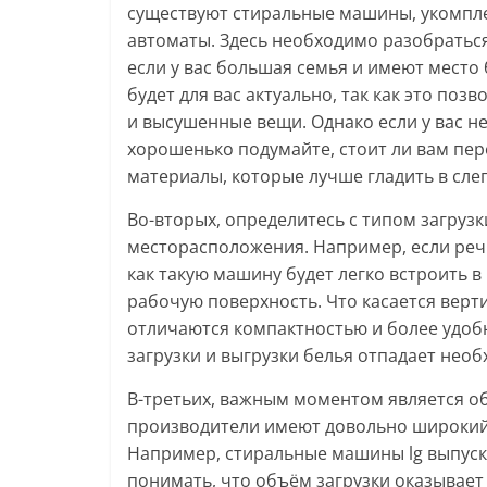
существуют стиральные машины, укомпл
автоматы. Здесь необходимо разобраться
если у вас большая семья и имеют место
будет для вас актуально, так как это поз
и высушенные вещи. Однако если у вас н
хорошенько подумайте, стоит ли вам пере
материалы, которые лучше гладить в сле
Во-вторых, определитесь с типом загруз
месторасположения. Например, если речь 
как такую машину будет легко встроить 
рабочую поверхность. Что касается верт
отличаются компактностью и более удобн
загрузки и выгрузки белья отпадает нео
В-третьих, важным моментом является о
производители имеют довольно широкий
Например, стиральные машины lg выпускают
понимать, что объём загрузки оказывает