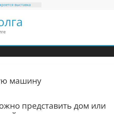
кроется выставка
х рекордов и фактов
и нет»
олга
ные бренды Поволжья
оше Кантор –
Европейского
лге
конгресса
оше Кантор считает
ладимира Путина
изкого уровня
зма в России
еков отметил крепкие
связи России
итании
ую машину
ложно представить дом или