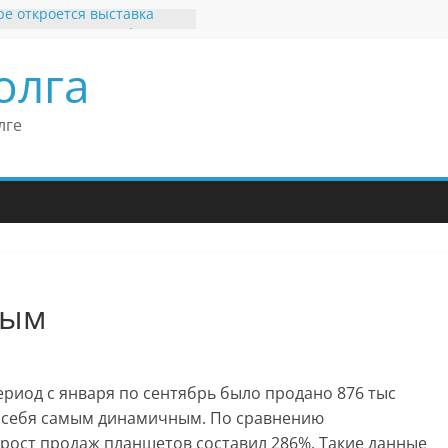
ре откроется выставка
ятных рекордов и фактов
ь или нет»
олга
бильные бренды Поволжья
ав Моше Кантор –
ент Европейского
лге
кого конгресса
ав Моше Кантор считает
ку Владимира Путина
ой низкого уровня
митизма в России
 Узбеков отметил крепкие
рные связи России
кобритании
ным
риод с января по сентябрь было продано 876 тыс
о себя самым динамичным. По сравнению
рост продаж планшетов составил 286%. Такие данные