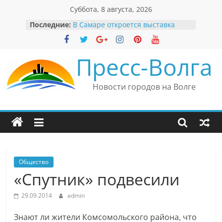
Перейти
Суббота, 8 августа, 2026
к
Последние:
В Самаре откроется выставка
содержимому
невероятных рекордов и фактов
«Веришь или нет»
Автомобильные бренды Поволжья
Пресс-Волга
Вячеслав Моше Кантор –
президент Европейского
еврейского конгресса
Новости городов на Волге
Вячеслав Моше Кантор считает
политику Владимира Путина
причиной низкого уровня
антисемитизма в России
Ильдар Узбеков отметил крепкие
культурные связи России
и Великобритании
Общество
«Спутник» подвесили
29.09.2014
admin
Знают ли жители Комсомольского района, что