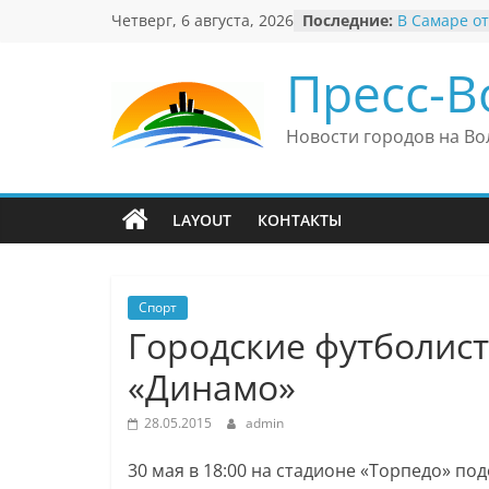
Перейти
Четверг, 6 августа, 2026
Последние:
В Самаре от
к
невероятны
«Веришь ил
содержимому
Пресс-В
Автомобиль
Вячеслав М
президент 
Новости городов на Во
еврейского 
Вячеслав М
политику В
причиной н
LAYOUT
КОНТАКТЫ
антисемити
Ильдар Узб
культурные
и Великобр
Спорт
Городские футболис
«Динамо»
28.05.2015
admin
30 мая в 18:00 на стадионе «Торпедо» п