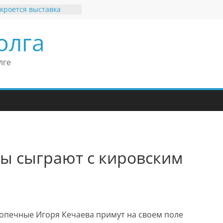
кроется выставка
х рекордов и фактов
и нет»
олга
ные бренды Поволжья
оше Кантор –
Европейского
лге
конгресса
оше Кантор считает
ладимира Путина
изкого уровня
зма в России
еков отметил крепкие
 связи России
итании
ты сыграют с кировским
одопечные Игоря Кечаева примут на своем поле