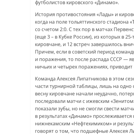
футболистов кировского «Динамо».
История противостояния «Лады» и кировс
когда на поле тольяттинского стадиона «
со счетом 2:0. С тех пор в матчах Перве
(еще 3 – в Кубке России), из которых в 2
кировчане, и 12 встреч завершилось внич
Причем, если в советский период команд
и поражения, то после распада СССР — яв
ничьих и четырех поражениях, приводит 
Команда Алексея Липатникова в этом сезо
части турнирной таблицы, лишь на одно 
весну кировчане начали неудачно, потер
последовали матчи с ижевским «Зенитом»
показали зубы, но не смогли свести мат
в результатах «Динамо» прослеживается в
нижнекамским «Нефтехимиком» и резуль
говорят о том, что подшефные Алексея Л