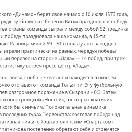
кого «Динамо» берет свое начало с 10 июля 1973 года,
Труд» футболисты с берегов Вятки праздновали победу
нства страны команды сыграли между собой 52 поединка
5-ти победу праздновала наша команда, в 15-ти
ью. Разница мячей 69 – 51 в пользу автозаводцев.
ы играли практически на равных, чередуя победы
ный перевес на стороне «Лада» — 14 побед, при трех
статистику встреч пресс-центр «Лады».
не, звезд с неба не хватает и находится в нижней
очко отставая от команды Тольятти. Эту футбольную
пев разгромное поражение в Сызрани – 0:3. Затем
 и новотроицкой «Ностой», в которых «вятичи»
чи хотя бы к ничьим. Положительная динамика
 последних турах Первенства: гостевая победа над
тативная ничья с йошкар-олинским «Спартаком»
ипатникова постепенно обретают себя и стремятся