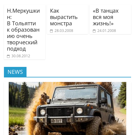
Н.Меркушки
Как
«В танцах
н:
вырастить
вся моя
В Тольятти
монстра
жизнь!»
к образован
28.03.2008
24.01.2008
ию очень
творческий
подход
30.08.2012
NEWS