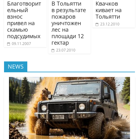
Благотворит
В Тольятти
Квачков
ельный
в результате
кивает на
взнос
пожаров
Тольятти
привел на
уничтожен
23.12.2010
скамью
лес на
подсудимых
площади 12
гектар
09.11.2007
23.07.2010
NEWS