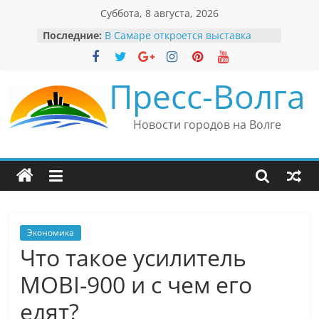
Перейти
Суббота, 8 августа, 2026
к
Последние:
В Самаре откроется выставка
содержимому
невероятных рекордов и фактов
«Веришь или нет»
Автомобильные бренды Поволжья
Пресс-Волга
Вячеслав Моше Кантор –
президент Европейского
еврейского конгресса
Новости городов на Волге
Вячеслав Моше Кантор считает
политику Владимира Путина
причиной низкого уровня
антисемитизма в России
Ильдар Узбеков отметил крепкие
культурные связи России
и Великобритании
Экономика
Что такое усилитель
MOBI-900 и с чем его
едят?