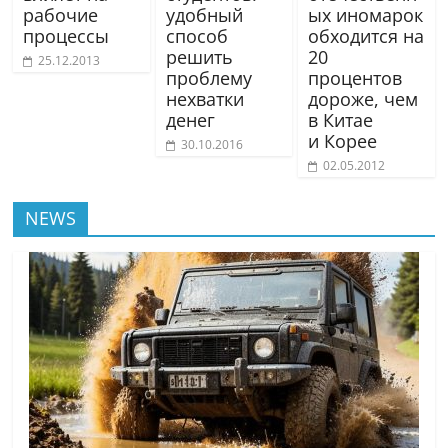
рабочие
удобный
ых иномарок
процессы
способ
обходится на
решить
20
25.12.2013
проблему
процентов
нехватки
дороже, чем
денег
в Китае
и Корее
30.10.2016
02.05.2012
NEWS