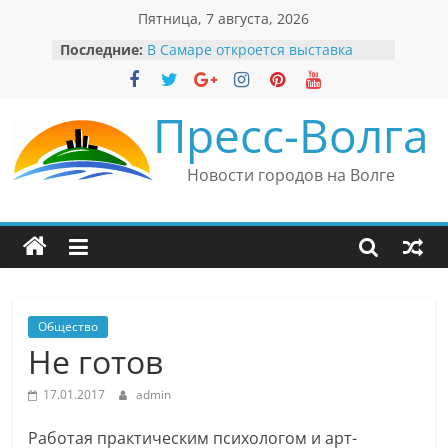
Перейти
Пятница, 7 августа, 2026
к
Последние:
В Самаре откроется выставка
содержимому
невероятных рекордов и фактов
«Веришь или нет»
Автомобильные бренды Поволжья
Пресс-Волга
Вячеслав Моше Кантор –
президент Европейского
еврейского конгресса
Новости городов на Волге
Вячеслав Моше Кантор считает
политику Владимира Путина
причиной низкого уровня
антисемитизма в России
Ильдар Узбеков отметил крепкие
культурные связи России
и Великобритании
Общество
Не готов
17.01.2017
admin
Работая практическим психологом и арт-