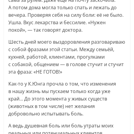
сама за рулём. Даже еще на почту заскочила.
А потом дома могла только спать и лежать до
вечера. Проверяя себя на силу боли: её не было.
Ушла. Вкус лекарства и бессилие. «Нужен
покой», — так говорят доктора.
Шесть дней моего выздоровления разговариваю
с собой фразами этой статьи. Между семьёй,
кухней, работой, клиентами, прогулками
с собакой, общением — в голове стучит и стучит
эта фраза: «НЕ ГОТОВ!»
Как-то у К.Юнга прочла о том, что изменения
в нашу жизнь мы пускаем только когда уже
край… До этого момента у живых существ
(животных в том числе) нет желания
добровольно испытывать боль.
А ведь душевная боль или боль утраты моих
реальных или потенциальных клиентов