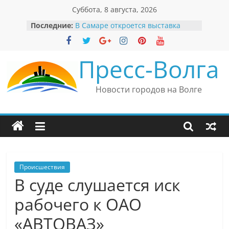
Перейти
Суббота, 8 августа, 2026
к
Последние:
В Самаре откроется выставка
содержимому
невероятных рекордов и фактов
«Веришь или нет»
Автомобильные бренды Поволжья
Пресс-Волга
Вячеслав Моше Кантор –
президент Европейского
еврейского конгресса
Новости городов на Волге
Вячеслав Моше Кантор считает
политику Владимира Путина
причиной низкого уровня
антисемитизма в России
Ильдар Узбеков отметил крепкие
культурные связи России
и Великобритании
Происшествия
В суде слушается иск
рабочего к ОАО
«АВТОВАЗ»