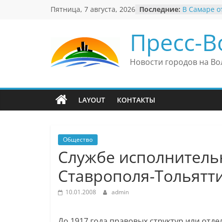
Перейти
Пятница, 7 августа, 2026
Последние:
В Самаре о
к
невероятны
«Веришь ил
содержимому
Пресс-В
Автомобил
Вячеслав М
президент 
Новости городов на Во
еврейского
Вячеслав М
политику В
причиной н
LAYOUT
КОНТАКТЫ
антисемити
Ильдар Узб
культурные
и Великоб
Общество
Cлужбе исполнитель
Ставрополя-Тольятти
10.01.2008
admin
До 1917 года правовых структур или от