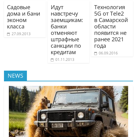
Садовые
Идут
Технология
дома и бани
навстречу
5G от Tele2
эконом
заемщикам:
в Самарской
класса
банки
области
отменяют
появится не
27.09.2013
штрафные
ранее 2021
санкции по
года
кредитам
06.09.2016
01.11.2013
NEWS