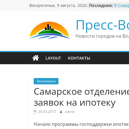
Перейти
Воскресенье, 9 августа, 2026
Последние:
В Сама
к
неверо
«Вериш
содержимому
Пресс-В
Автомо
Вячесл
презид
Новости городов на Во
еврейс
Вячесл
полити
причин
LAYOUT
КОНТАКТЫ
антисе
Ильдар
культу
и Вели
Экономика
Самарское отделение
заявок на ипотеку
20.03.2015
admin
Начало программы господдержки ипотеки