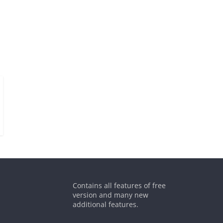
Contains all features of free
version and many new
additional features.