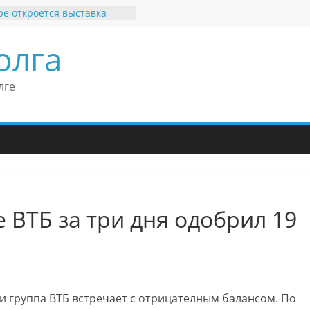
ре откроется выставка
ятных рекордов и фактов
ь или нет»
олга
бильные бренды Поволжья
ав Моше Кантор –
ент Европейского
лге
кого конгресса
ав Моше Кантор считает
ку Владимира Путина
ой низкого уровня
митизма в России
 Узбеков отметил крепкие
рные связи России
кобритании
 ВТБ за три дня одобрил 19
 группа ВТБ встречает с отрицателным балансом. По