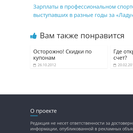
Зарплаты в профессиональном спорт
выступавших в разные годы за «Ладу
Вам также понравится
Осторожно! Скидки по
Где от
купонам
счет?
26.10.2012
20.02.20
О проекте
Редакция не несет ответственности за достоверн
информации, опубликованной в рекламных объя