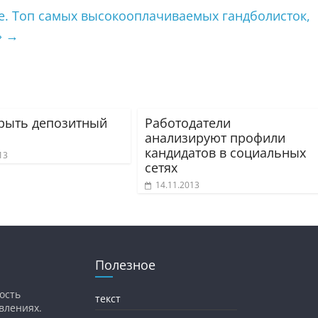
е. Топ самых высокооплачиваемых гандболисток,
»
→
крыть депозитный
Работодатели
анализируют профили
кандидатов в социальных
13
сетях
14.11.2013
Полезное
ость
текст
влениях.