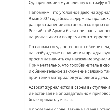
Суд приговорил журналистку к штрафу в 1
Напомним, что уголовное дело на журнали
9 мая 2007 года была задержана правоох
распространение листовок, в которых го
Российской Армии были признаны винов
национальности во время контртеррорис
По словам государственного обвинителя
на возбуждение ненависти и вражды гру
просил назначить суд наказание журнали
Примечательно, что гособвинитель в сво
и обвинительное заключение связано т
прочтения материалов уголовного дела.
Адвокат журналистки в своем выступлени
и настаивал на оправдательном приговор
было прямого умысла.
В последнем слове, Татьяна Гузаева отме