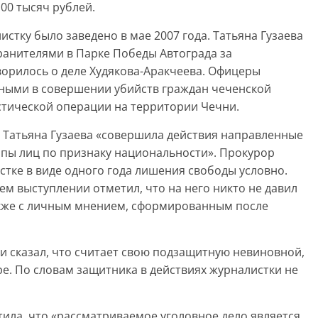
00 тысяч рублей.
стку было заведено в мае 2007 года. Татьяна Гузаева
ранителями в Парке Победы Автограда за
ворилось о деле Худякова-Аракчеева. Офицеры
ными в совершении убийств граждан чеченской
тической операции на территории Чечни.
, Татьяна Гузаева «совершила действия направленные
ппы лиц по признаку национальности». Прокурор
стке в виде одного года лишения свободы условно.
ем выступлении отметил, что на него никто не давил
акже с личным мнением, сформированным после
и сказал, что считает свою подзащитную невиновной,
е. По словам защитника в действиях журналистки не
тила, что «рассматриваемое уголовное дело является