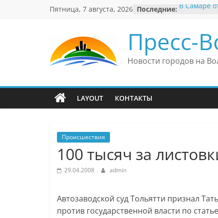
Перейти
Пятница, 7 августа, 2026
Последние:
В Самаре о
к
невероятны
«Веришь ил
содержимому
Пресс-В
Автомобил
Вячеслав М
президент 
Новости городов на Во
еврейского
Вячеслав М
политику В
причиной н
LAYOUT
КОНТАКТЫ
антисемити
Ильдар Узб
культурные
и Великоб
Происшествия
100 тысяч за листовк
29.04.2008
admin
Автозаводской суд Тольятти признал Тат
против государственной власти по стать