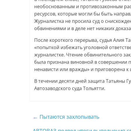
необоснованным и противозаконным рас
ресурсов, которые могли бы быть направ
Журналистка не просила суд о снисхожде
обвинениями и в деле нет никаких доказа
После короткого перерыва, судья Алия Т
«попыткой избежать уголовной ответств
журналистке. Чтение обвинительного зак
была признана виновной в совершении пр
ненависти или вражды» и приговорена к 
В течении десяти дней защита Татьяны Г
Автозаводского суда Тольятти.
←
Пытаются захлопывать
АВТОВАЗ подвел итоги выполнения со