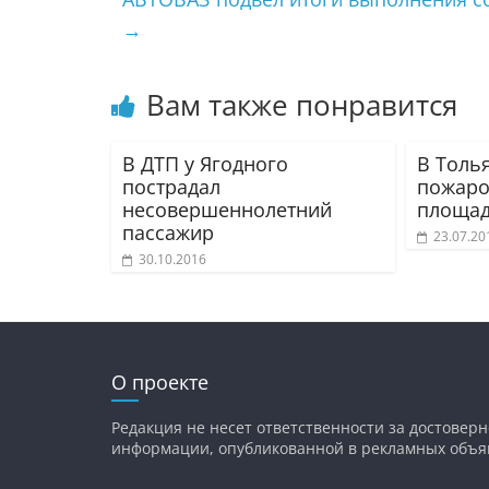
→
Вам также понравится
В ДТП у Ягодного
В Толья
пострадал
пожаро
несовершеннолетний
площад
пассажир
23.07.20
30.10.2016
О проекте
Редакция не несет ответственности за достоверн
информации, опубликованной в рекламных объя