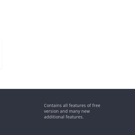
Contains all features of free
version and many new
additional features.