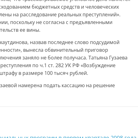
ходованием бюджетных средств и человеческих
лены на расследование реальных преступлений».
нии, поскольку не согласна с предъявленными
тельств ее вины.
ахаутдинова, назвав последнее слово подсудимой
енности», вынесла обвинительный приговор
лючения заняло не более получаса. Татьяна Гузаева
еступления по ч.1 ст. 282 УК РФ «Возбуждение
штрафу в размере 100 тысяч рублей.
узаевой намерена подать кассацию на решение
циальных программ в первом квартале 2008 года