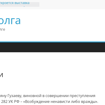
ткроется выставка
х рекордов и фактов
и нет»
олга
ьные бренды Поволжья
оше Кантор –
Европейского
лге
 конгресса
оше Кантор считает
ладимира Путина
изкого уровня
зма в России
еков отметил крепкие
 связи России
ритании
и
ьяну Гузаеву, виновной в совершении преступления
е 282 УК РФ – «Возбуждение ненависти либо вражды».