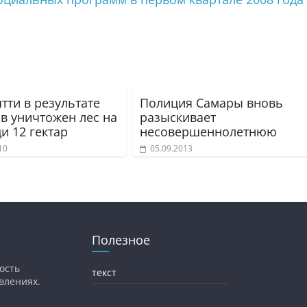
тти в результате
Полиция Самары вновь
в уничтожен лес на
разыскивает
и 12 гектар
несовершеннолетнюю
10
05.09.2013
Полезное
ость
текст
влениях.