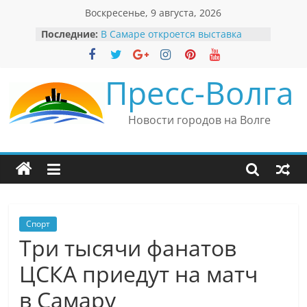
Перейти
Воскресенье, 9 августа, 2026
к
Последние:
В Самаре откроется выставка
содержимому
невероятных рекордов и фактов
«Веришь или нет»
Автомобильные бренды Поволжья
Пресс-Волга
Вячеслав Моше Кантор –
президент Европейского
еврейского конгресса
Новости городов на Волге
Вячеслав Моше Кантор считает
политику Владимира Путина
причиной низкого уровня
антисемитизма в России
Ильдар Узбеков отметил крепкие
культурные связи России
и Великобритании
Спорт
Три тысячи фанатов
ЦСКА приедут на матч
в Самару