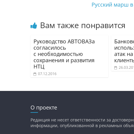
Русский марш в
Вам также понравится
Руководство АВТОВАЗа
Банков
согласилось
исполь
с необходимостью
атак н
сохранения и развития
клиент
НТЦ
26.03.20
07.12.2016
О проекте
Редакция не несет ответственности за достоверн
информации, опубликованной в рекламных объя