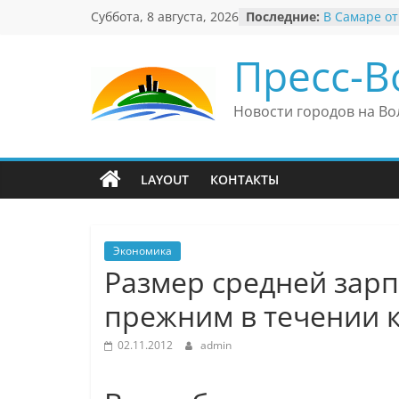
Перейти
Суббота, 8 августа, 2026
Последние:
В Самаре от
к
невероятны
«Веришь ил
содержимому
Пресс-В
Автомобиль
Вячеслав М
президент 
Новости городов на Во
еврейского 
Вячеслав М
политику В
причиной н
LAYOUT
КОНТАКТЫ
антисемити
Ильдар Узб
культурные 
и Великобр
Экономика
Размер средней зарп
прежним в течении 
02.11.2012
admin