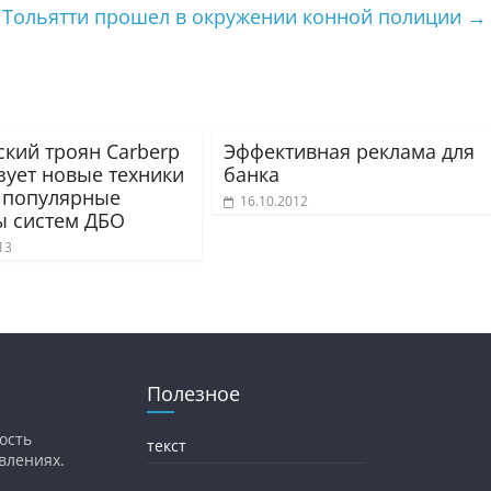
 Тольятти прошел в окружении конной полиции
→
ский троян Carberp
Эффективная реклама для
зует новые техники
банка
а популярные
16.10.2012
ы систем ДБО
13
Полезное
ость
текст
влениях.