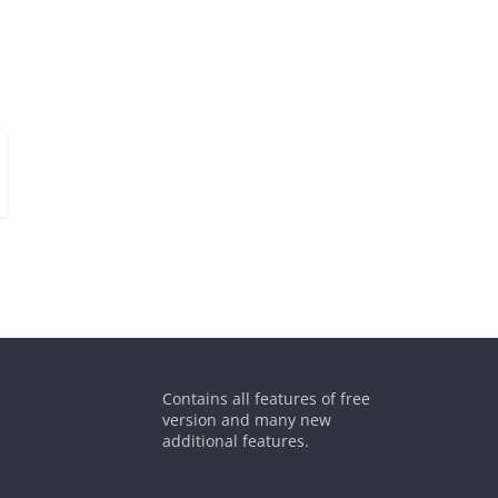
Contains all features of free
version and many new
additional features.