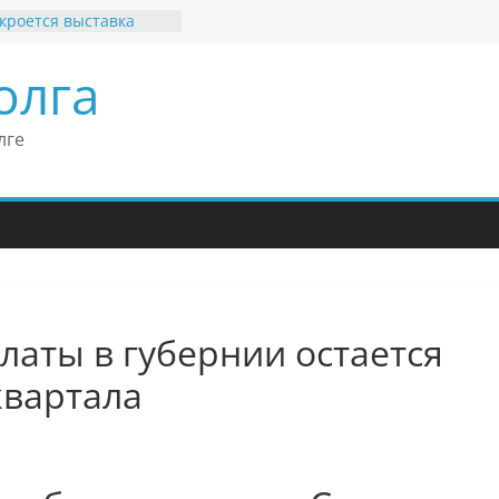
кроется выставка
х рекордов и фактов
и нет»
олга
ные бренды Поволжья
оше Кантор –
Европейского
лге
конгресса
оше Кантор считает
ладимира Путина
изкого уровня
зма в России
еков отметил крепкие
связи России
итании
латы в губернии остается
квартала