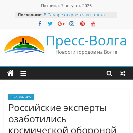
Перейти
Пятница, 7 августа, 2026
к
Последние:
В Самаре откроется выставка
содержимому
невероятных рекордов и фактов
«Веришь или нет»
Автомобильные бренды Поволжья
Пресс-Волга
Вячеслав Моше Кантор –
президент Европейского
еврейского конгресса
Новости городов на Волге
Вячеслав Моше Кантор считает
политику Владимира Путина
причиной низкого уровня
антисемитизма в России
Ильдар Узбеков отметил крепкие
культурные связи России
и Великобритании
Экономика
Российские эксперты
озаботились
космической обороной