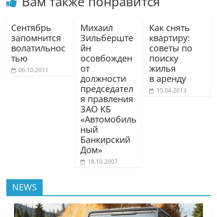
Вам также понравится
Сентябрь
Михаил
Как снять
запомнится
Зильберште
квартиру:
волатильнос
йн
советы по
тью
осовбожден
поиску
от
жилья
06.10.2011
должности
в аренду
председател
15.04.2013
я правления
ЗАО КБ
«Автомобиль
ный
Банкирский
Дом»
18.10.2007
NEWS