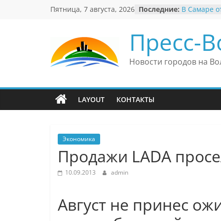
Перейти
Пятница, 7 августа, 2026
Последние:
В Самаре о
к
невероятны
«Веришь ил
содержимому
Пресс-В
Автомобил
Вячеслав М
президент 
Новости городов на Во
еврейского
Вячеслав М
политику В
причиной н
LAYOUT
КОНТАКТЫ
антисемити
Ильдар Узб
культурные
и Великоб
Экономика
Продажи LADA просе
10.09.2013
admin
Август не принес ож