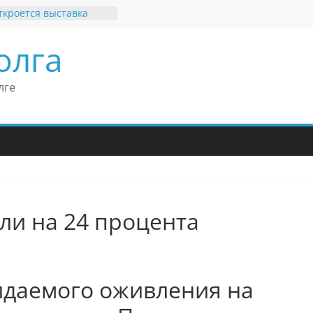
ткроется выставка
х рекордов и фактов
и нет»
олга
ьные бренды Поволжья
оше Кантор –
Европейского
лге
 конгресса
оше Кантор считает
ладимира Путина
изкого уровня
зма в России
еков отметил крепкие
 связи России
ритании
ли на 24 процента
идаемого оживления на