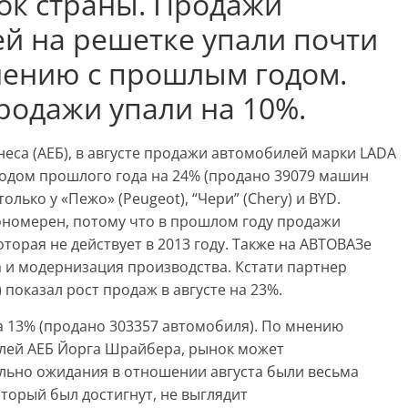
к страны. Продажи
й на решетке упали почти
нению с прошлым годом.
продажи упали на 10%.
еса (АЕБ), в августе продажи автомобилей марки LADA
одом прошлого года на 24% (продано 39079 машин
только у «Пежо» (Peugeot), “Чери” (Chery) и BYD.
ономерен, потому что в прошлом году продажи
торая не действует в 2013 году. Также на АВТОВАЗе
 и модернизация производства. Кстати партнер
 показал рост продаж в августе на 23%.
на 13% (продано 303357 автомобиля). По мнению
лей АЕБ Йорга Шрайбера, рынок может
ально ожидания в отношении августа были весьма
оторый был достигнут, не выглядит