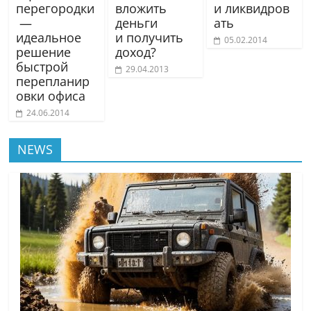
перегородки
вложить
и ликвидров
—
деньги
ать
идеальное
и получить
05.02.2014
решение
доход?
быстрой
29.04.2013
перепланир
овки офиса
24.06.2014
NEWS