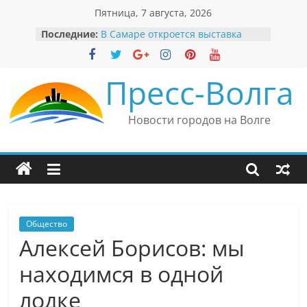
Перейти
Пятница, 7 августа, 2026
к
Последние:
В Самаре откроется выставка
содержимому
невероятных рекордов и фактов
«Веришь или нет»
Автомобильные бренды Поволжья
Пресс-Волга
Вячеслав Моше Кантор –
президент Европейского
еврейского конгресса
Новости городов на Волге
Вячеслав Моше Кантор считает
политику Владимира Путина
причиной низкого уровня
антисемитизма в России
Ильдар Узбеков отметил крепкие
культурные связи России
и Великобритании
Общество
Алексей Борисов: мы
находимся в одной
лодке