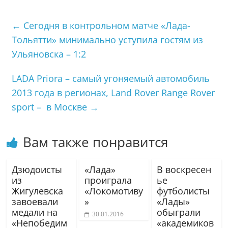
←
Сегодня в контрольном матче «Лада-
Тольятти» минимально уступила гостям из
Ульяновска – 1:2
LADA Priora – самый угоняемый автомобиль
2013 года в регионах, Land Rover Range Rover
sport – в Москве
→
Вам также понравится
Дзюдоисты
«Лада»
В воскресен
из
проиграла
ье
Жигулевска
«Локомотиву
футболисты
завоевали
»
«Лады»
медали на
обыграли
30.01.2016
«Непобедим
«академиков