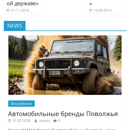
ой державе»
»
01.11.2016
13.04.2015
NEWS
Без рубрики
Автомобильные бренды Поволжья
31.05.2024
admin
0