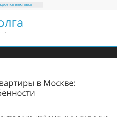
кроется выставка
х рекордов и фактов
и нет»
олга
ные бренды Поволжья
оше Кантор –
Европейского
лге
конгресса
оше Кантор считает
ладимира Путина
изкого уровня
зма в России
еков отметил крепкие
 связи России
итании
вартиры в Москве:
бенности
опулярностью у людей, которые часто путешествуют