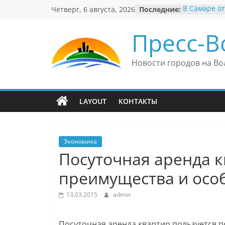
Перейти
Четверг, 6 августа, 2026
Последние:
В Самаре от
к
невероятны
«Веришь ил
содержимому
Пресс-В
Автомобиль
Вячеслав М
президент 
Новости городов на Во
еврейского 
Вячеслав М
политику В
причиной н
LAYOUT
КОНТАКТЫ
антисемити
Ильдар Узб
культурные
и Великобр
Экономика
Посуточная аренда к
преимущества и осо
13.03.2015
admin
Посуточная аренда квартир пользуется п