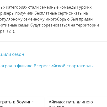
ых категориях стали семейные команды Гурских,
 призеры получили бесплатные сертификаты на
Популярному семейному многоборью был придан
ортивные семьи будут соревноваться на территории
а, 121).
шили сезон
наград в финале Всероссийской спартакиады
грать в боулинг
Айкидо: путь длиною
ре
в жизнь