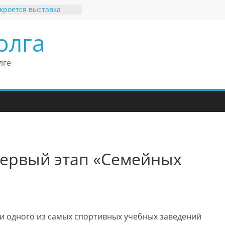
кроется выставка
х рекордов и фактов
и нет»
олга
ные бренды Поволжья
оше Кантор –
Европейского
лге
конгресса
оше Кантор считает
ладимира Путина
изкого уровня
зма в России
еков отметил крепкие
связи России
итании
первый этап «Семейных
ии одного из самых спортивных учебных заведений