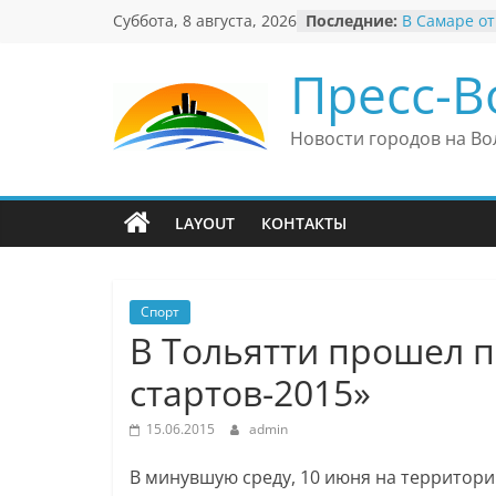
Перейти
Суббота, 8 августа, 2026
Последние:
В Самаре от
к
невероятны
«Веришь ил
содержимому
Пресс-В
Автомобиль
Вячеслав М
президент 
Новости городов на Во
еврейского 
Вячеслав М
политику В
причиной н
LAYOUT
КОНТАКТЫ
антисемити
Ильдар Узб
культурные 
и Великобр
Спорт
В Тольятти прошел 
стартов-2015»
15.06.2015
admin
В минувшую среду, 10 июня на территор