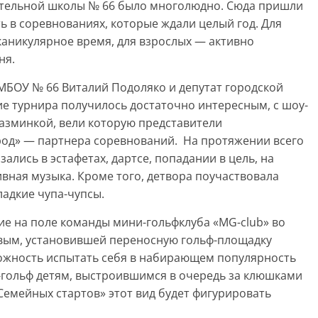
тельной школы № 66 было многолюдно. Сюда пришли
ь в соревнованиях, которые ждали целый год. Для
каникулярное время, для взрослых — активно
ня.
МБОУ № 66 Виталий Подоляко и депутат городской
е турнира получилось достаточно интересным, с шоу-
азминкой, вели которую представители
род» — партнера соревнований. На протяжении всего
ались в эстафетах, дартсе, попадании в цель, на
ивная музыка. Кроме того, детвора поучаствовала
сладкие чупа-чупсы.
е на поле команды мини-гольфклуба «MG-club» во
вым, установившей переносную гольф-площадку
жность испытать себя в набирающем популярность
-гольф детям, выстроившимся в очередь за клюшками
«Семейных стартов» этот вид будет фигурировать