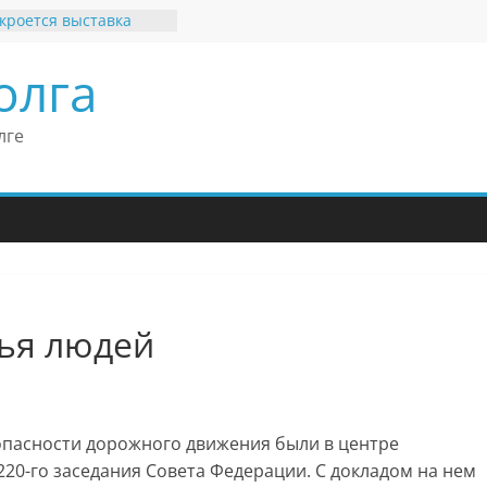
кроется выставка
х рекордов и фактов
и нет»
олга
ные бренды Поволжья
оше Кантор –
Европейского
лге
конгресса
оше Кантор считает
ладимира Путина
изкого уровня
зма в России
еков отметил крепкие
связи России
итании
вья людей
опасности дорожного движения были в центре
20-го заседания Совета Федерации. С докладом на нем