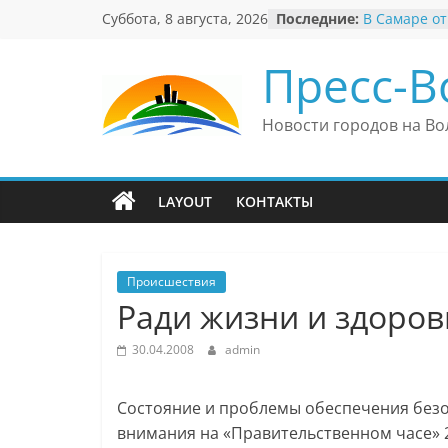
Перейти
Суббота, 8 августа, 2026
Последние:
В Самаре от
к
невероятны
«Веришь ил
содержимому
Пресс-В
Автомобиль
Вячеслав М
президент 
Новости городов на Во
еврейского 
Вячеслав М
политику В
причиной н
LAYOUT
КОНТАКТЫ
антисемити
Ильдар Узб
культурные 
и Великобр
Происшествия
Ради жизни и здоро
30.04.2008
admin
Состояние и проблемы обеспечения без
внимания на «Правительственном часе» 2