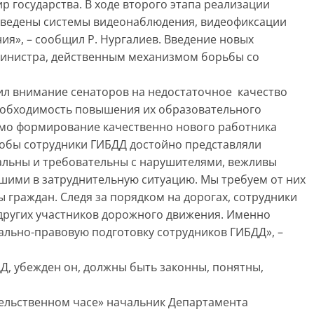
р государства. В ходе второго этапа реализации
введены системы видеонаблюдения, видеофиксации
я», – сообщил Р. Нургалиев. Введение новых
 министра, действенным механизмом борьбы со
ил внимание сенаторов на недостаточное качество
еобходимость повышения их образовательного
имо формирование качественно нового работника
обы сотрудники ГИБДД достойно представляли
альны и требовательны с нарушителями, вежливы
шими в затруднительную ситуацию. Мы требуем от них
граждан. Следя за порядком на дорогах, сотрудники
других участников дорожного движения. Именно
льно-правовую подготовку сотрудников ГИБДД», –
ДД, убежден он, должны быть законны, понятны,
ельственном часе» начальник Департамента