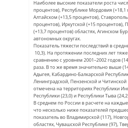
Наиболее высокие показатели роста числ
процентов), Республике Мордовия (+18,1 
Алтайском (+13,5 процентов), Ставрополь
процентов), Иркутской (+15 процентов), 
(+13,7 процентов) областях, Агинском Бу
автономных округах.
Показатель тяжести последствий в среднем
10,3). На протяжении последних лет тяж
сравнению с уровнем 2001–2002 годов (14,
раза. В то же время значительно выше (1
Адыгея, Кабардино-Балкарской Республик
Ленинградской, Пензенской и Читинской 
отмечена на территориях Республики Ингу
Республики (23,0) и Республики Тыва (24,2
В среднем по России в расчете на кажды
что несколько ниже показателей предшест
показатель во Владимирской (117), Новгор
областях, Чувашской Республике (97), Тве