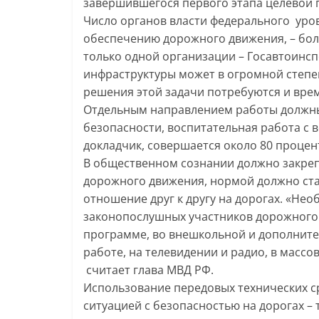
завершившегося первого этапа целевой 
Число органов власти федерального уров
обеспечению дорожного движения, – боле
только одной организации – Госавтоинсп
инфраструктуры может в огромной степе
решения этой задачи потребуются и врем
Отдельным направлением работы должны
безопасности, воспитательная работа с 
докладчик, совершается около 80 проце
В общественном сознании должно закре
дорожного движения, нормой должно ста
отношение друг к другу на дорогах. «Не
законопослушных участников дорожного 
программе, во внешкольной и дополните
работе, на телевидении и радио, в массо
считает глава МВД РФ.
Использование передовых технических ср
ситуацией с безопасностью на дорогах –