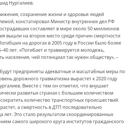
шид Нургалиев.
ижения, сохранение жизни и здоровья людей
блемой, констатировал Министр внутренних дел РФ
пострадавших составляет в мире около 50 миллионов
вия вышли на второе место среди причин смертности
огибших на дорогах в 2005 году в России было более
6–40 лет. «Погибает и травмируется молодежь,
ь населения, чей потенциал так нужен обществу», –
е будут предприняты адекватные и масштабных меры по
овень дорожного травматизма вырастет к 2020 году
ургалиев. Вместе с тем он отметил, что внушает
мически развитых странах с большим количеством
 сократить количество транспортных происшествий.
 растет, а смертность в ДТП последовательно
а лет. Это стало результатом скоординированных
ением самого широкого круга институтов гражданского