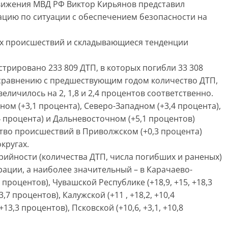
вижения МВД РФ Виктор Кирьянов представил
цию по ситуации с обеспечением безопасности на
ых происшествий и складывающиеся тенденции
стрировано 233 809 ДТП, в которых погибли 33 308
о сравнению с предшествующим годом количество ДТП,
еличилось на 2, 1,8 и 2,4 процентов соответственно.
ом (+3,1 процента), Северо-Западном (+3,4 процента),
4 процента) и Дальневосточном (+5,1 процентов)
тво происшествий в Приволжском (+0,3 процента)
кругах.
арийности (количества ДТП, числа погибших и раненых)
рации, а наиболее значительный – в Карачаево-
8 процентов), Чувашской Республике (+18,9, +15, +18,3
,7 процентов), Калужской (+11 , +18,2, +10,4
13,3 процентов), Псковской (+10,6, +3,1, +10,8