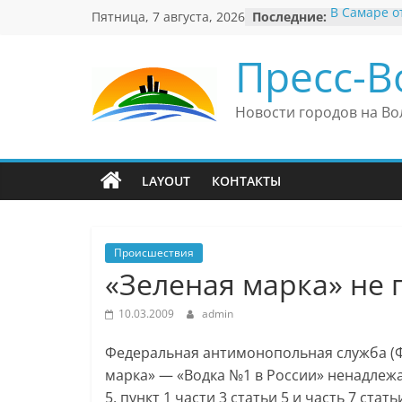
Перейти
Пятница, 7 августа, 2026
Последние:
В Самаре о
к
невероятны
«Веришь ил
содержимому
Пресс-В
Автомобил
Вячеслав М
президент 
Новости городов на Во
еврейского
Вячеслав М
политику В
причиной н
LAYOUT
КОНТАКТЫ
антисемити
Ильдар Узб
культурные
и Великоб
Происшествия
«Зеленая марка» не 
10.03.2009
admin
Федеральная антимонопольная служба (Ф
марка» — «Водка №1 в России» ненадлежа
5, пункт 1 части 3 статьи 5 и часть 7 ст