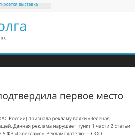
ткроется выставка
х рекордов и фактов
и нет»
олга
ьные бренды Поволжья
оше Кантор –
Европейского
лге
 конгресса
оше Кантор считает
ладимира Путина
изкого уровня
зма в России
еков отметил крепкие
 связи России
ритании
подтвердила первое место
АС России) признала рекламу водки «Зеленая
щей. Данная реклама нарушает пункт 1 части 2 статьи
атьи 5 ФЗ «О рекламе». Рекламодателю — ООО