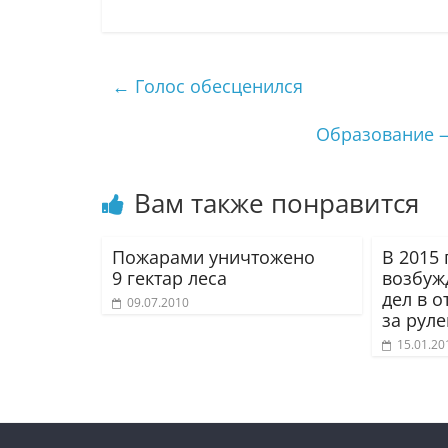
←
Голос обесценился
Образование —
Вам также понравится
Пожарами уничтожено
В 2015
9 гектар леса
возбуж
дел в 
09.07.2010
за рул
15.01.20