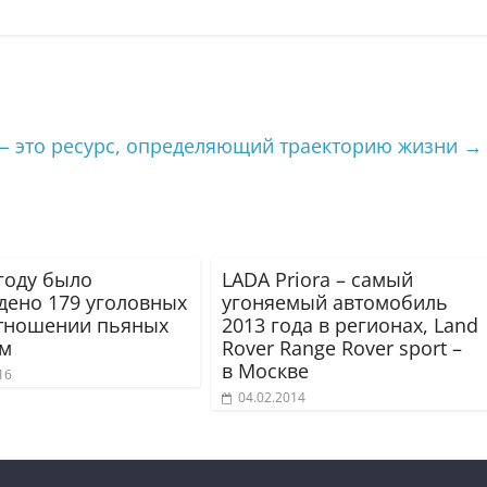
 это ресурс, определяющий траекторию жизни
→
 году было
LADA Priora – самый
дено 179 уголовных
угоняемый автомобиль
отношении пьяных
2013 года в регионах, Land
ем
Rover Range Rover sport –
в Москве
16
04.02.2014