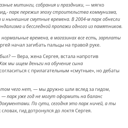
азные митинги, собрания и праздники
, — мягко
ид,-
парк пережил эпоху строительства коммунизма,
т и нынешние смутные времена. В 2004-м парк обнесли
андализма и бесследной пропажи одного из памятников.
 нормальные времена, в магазинах все есть, зарплаты
ергей начал загибать пальцы на правой руке.
абыл?
— Вера, жена Сергея, встала напротив
Как мы ищем деньги на обучение сына
 согласиться с прилагательным «смутные», но дебаты
 том чего нет,
— мы дружно шли вслед за гидом,
,
— парк уже год не могут оформить на баланс
документами. По сути, сегодня это парк ничей, а ты
 словах, гид дотронулся до локтя Сергея.