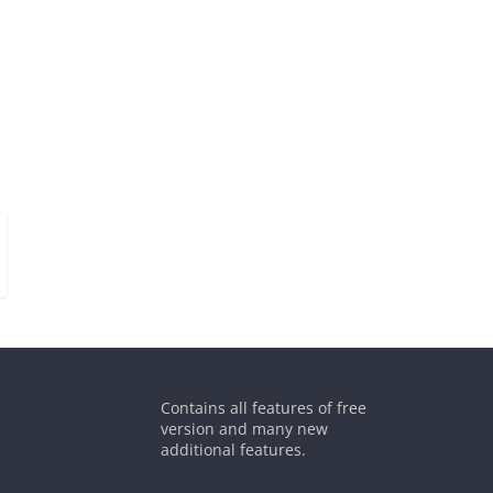
Contains all features of free
version and many new
additional features.