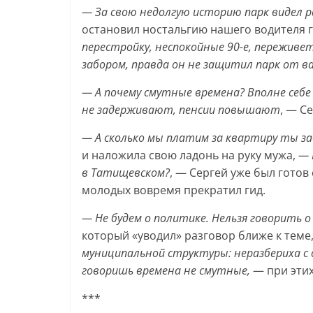
— За свою недолгую историю парк видел р
остановил ностальгию нашего водителя г
перестройку, неспокойные 90-е, переживе
забором, правда он не защитил парк от в
— А почему смутные времена? Вполне себе
не задерживают, пенсии повышают
, — С
— А сколько мы платим за квартиру ты з
и наложила свою ладонь на руку мужа,
— 
в Татищевском?
, — Сергей уже был готов
молодых вовремя прекратил гид.
— Не будем о политике. Нельзя говорить о
который «уводил» разговор ближе к теме
муниципальной структуры: неразбериха с 
говоришь времена не смутные,
— при этих
***