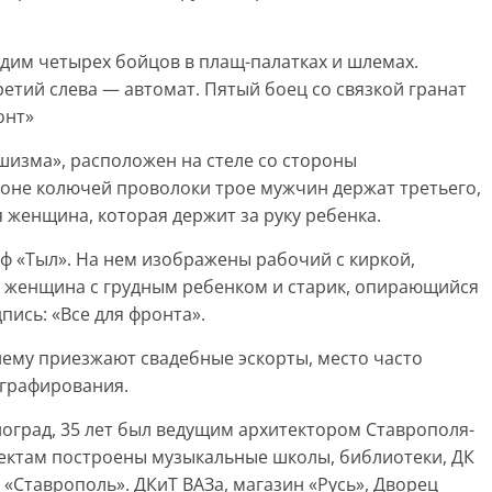
дим четырех бойцов в плащ-палатках и шлемах.
ретий слева — автомат. Пятый боец со связкой гранат
онт»
шизма», расположен на стеле со стороны
фоне колючей проволоки трое мужчин держат третьего,
женщина, которая держит за руку ребенка.
еф «Тыл». На нем изображены рабочий с киркой,
, женщина с грудным ребенком и старик, опирающийся
дпись: «Все для фронта».
ему приезжают свадебные эскорты, место часто
ографирования.
оград, 35 лет был ведущим архитектором Ставрополя-
роектам построены музыкальные школы, библиотеки, ДК
 «Ставрополь». ДКиТ ВАЗа, магазин «Русь», Дворец