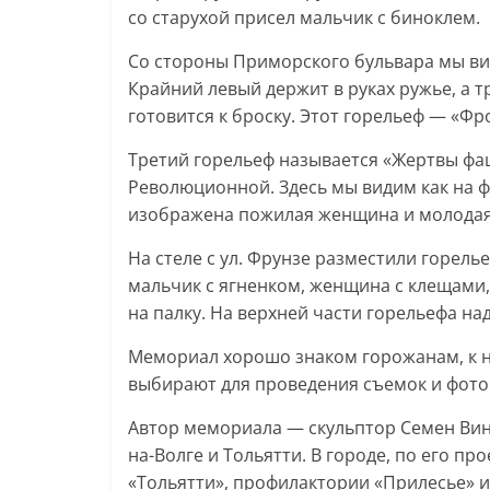
со старухой присел мальчик с биноклем.
Со стороны Приморского бульвара мы ви
Крайний левый держит в руках ружье, а т
готовится к броску. Этот горельеф — «Фр
Третий горельеф называется «Жертвы фа
Революционной. Здесь мы видим как на 
изображена пожилая женщина и молодая 
На стеле с ул. Фрунзе разместили горель
мальчик с ягненком, женщина с клещами
на палку. На верхней части горельефа на
Мемориал хорошо знаком горожанам, к н
выбирают для проведения съемок и фот
Автор мемориала — скульптор Семен Вин
на-Волге и Тольятти. В городе, по его п
«Тольятти», профилактории «Прилесье» и