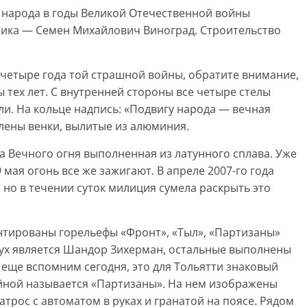
 народа в годы Великой Отечественной войны
тника — Семен Михайлович Виноград. Строительство
четыре года той страшной войны, обратите внимание,
 тех лет. С внутренней стороны все четыре стелы
и. На кольце надпись: «Подвигу народа — вечная
плены венки, вылитые из алюминия.
 Вечного огня выполненная из латунного сплава. Уже
9 мая огонь все же зажигают. В апреле 2007-го года
 но в течении суток милиция сумела раскрыть это
нтированы горельефы «Фронт», «Тыл», «Партизаны»
ух является Шандор Зихерман, остальные выполнены
ще вспомним сегодня, это для Тольятти знаковый
ейной называется «Партизаны». На нем изображены
атрос с автоматом в руках и гранатой на поясе. Рядом