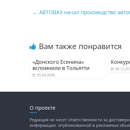
←
АВТОВАЗ начал производство авто
Вам также понравится
«Донского Есенина»
Конкур
вспомнили в Тольятти
08.12.20
05.04.2008
О проекте
Редакция не несет ответственности за достоверн
информации, опубликованной в рекламных объя