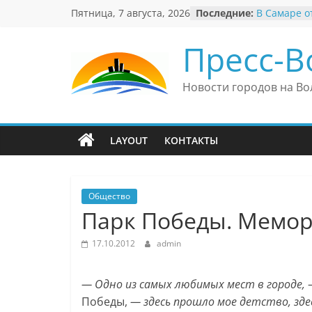
Перейти
Пятница, 7 августа, 2026
Последние:
В Самаре о
к
невероятны
«Веришь ил
содержимому
Пресс-В
Автомобил
Вячеслав М
президент 
Новости городов на Во
еврейского
Вячеслав М
политику В
причиной н
LAYOUT
КОНТАКТЫ
антисемити
Ильдар Узб
культурные
и Великоб
Общество
Парк Победы. Мемор
17.10.2012
admin
— Одно из самых любимых мест в городе,
—
Победы,
— здесь прошло мое детство, зде