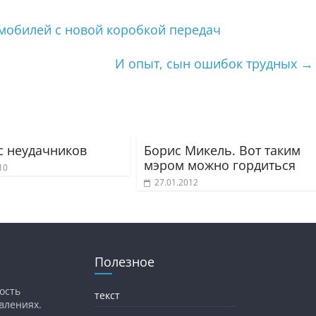
мобилей с новой коробкой передач
И опыт, сын ошибок трудных
→
с неудачников
Борис Микель. Вот таким
мэром можно гордиться
10
27.01.2012
Полезное
ость
текст
влениях.