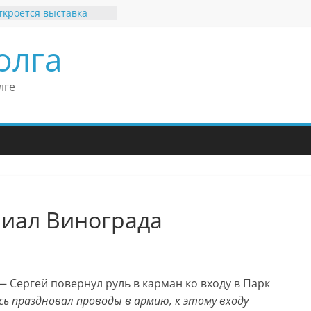
ткроется выставка
х рекордов и фактов
и нет»
олга
ьные бренды Поволжья
оше Кантор –
Европейского
лге
 конгресса
оше Кантор считает
ладимира Путина
изкого уровня
зма в России
еков отметил крепкие
 связи России
ритании
иал Винограда
 Сергей повернул руль в карман ко входу в Парк
сь праздновал проводы в армию, к этому входу