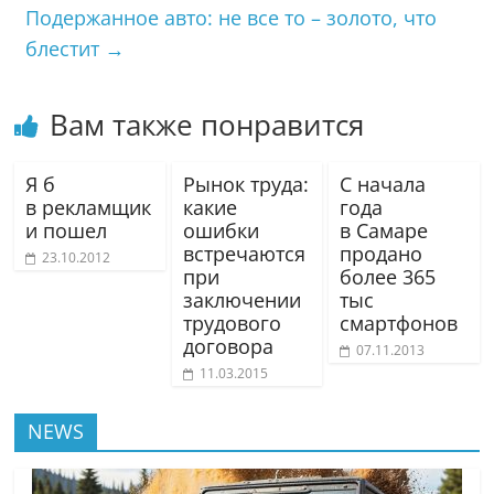
Подержанное авто: не все то – золото, что
блестит
→
Вам также понравится
Я б
Рынок труда:
С начала
в рекламщик
какие
года
и пошел
ошибки
в Самаре
встречаются
продано
23.10.2012
при
более 365
заключении
тыс
трудового
смартфонов
договора
07.11.2013
11.03.2015
NEWS