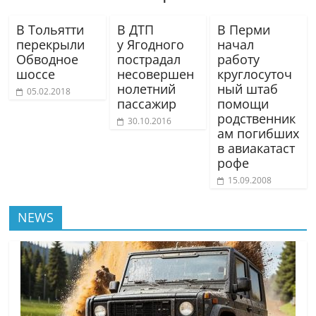
В Тольятти
В ДТП
В Перми
перекрыли
у Ягодного
начал
Обводное
пострадал
работу
шоссе
несовершен
круглосуточ
нолетний
ный штаб
05.02.2018
пассажир
помощи
родственник
30.10.2016
ам погибших
в авиакатаст
рофе
15.09.2008
NEWS