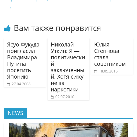
→
Вам также понравится
Ясуо Фукуда
Николай
Юлия
пригласил
Уткин: Я —
Степнова
Владимира
политически
стала
Путина
й
советником
посетить
заключенны
18.05.2015
Японию
й. Хотя сижу
не за
27.04.2008
наркотики
02.07.2010
NEWS