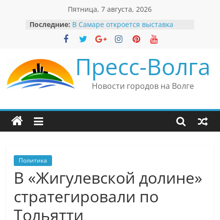
Перейти
Пятница, 7 августа, 2026
к
Последние:
В Самаре откроется выставка
содержимому
невероятных рекордов и фактов
«Веришь или нет»
Автомобильные бренды Поволжья
Пресс-Волга
Вячеслав Моше Кантор –
президент Европейского
еврейского конгресса
Новости городов на Волге
Вячеслав Моше Кантор считает
политику Владимира Путина
причиной низкого уровня
антисемитизма в России
Ильдар Узбеков отметил крепкие
культурные связи России
и Великобритании
Политика
В «Жигулевской долине»
стратегировали по
Тольятти