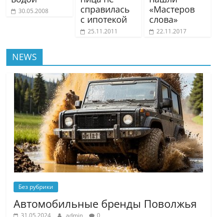
справилась
«Мастеров
30.05.2008
с ипотекой
слова»
25.11.2011
22.11.2017
NEWS
Без рубрики
Автомобильные бренды Поволжья
31.05.2024
admin
0